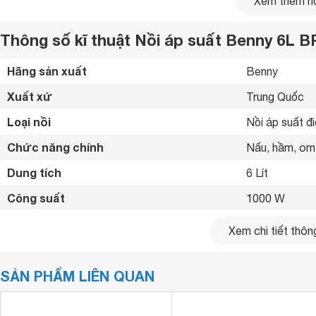
Xem thêm nộ
Thông số kĩ thuật Nồi áp suất Benny 6L B
Hãng sản xuất
Benny 
Xuất xứ
Trung Quốc 
Loại nồi
Nồi áp suất đi
Chức năng chính
Nấu, hầm, om,
Dung tích
6 Lít
Công suất
1000 W
Chất liệu vỏ ngoài
Nhựa ABS, In
Xem chi tiết thông
Chất liệu lòng nồi
Hợp kim nhôm
SẢN PHẨM LIÊN QUAN
Nút điều khiển
Núm xoay 
Công suất 1.000W nấu ăn nhanh hơn
vận hành với công suất 1000W cùng mâm nhiệt lớn và lòng n