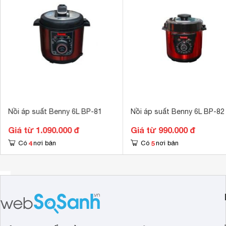
thực phẩm ninh hầm chín nhừ nhanh chóng.
Dung tích 6 lít
Với dung tích 6 lít,
nồi áp suất điện
Benny sẽ đáp ứng nhu cầ
Nồi áp suất Benny 6L BP-81
Nồi áp suất Benny 6L BP-82
Giá từ 1.090.000 đ
Giá từ 990.000 đ
4
5
Có
nơi bán
Có
nơi bán