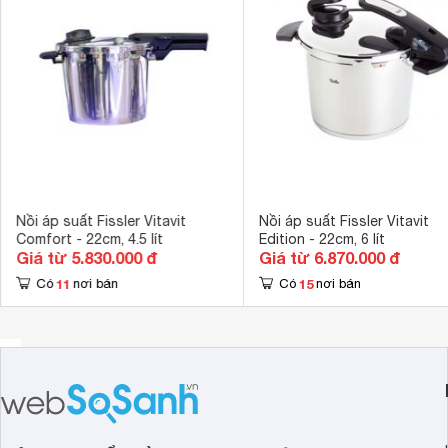
Dễ dàng vệ si
Tiện ích
hợp. Thang đo
Kích thước sản phẩm
400 x 295 x 
Khối lượng
4.8 kg
Nồi áp suất Fissler Vitavit
Nồi áp suất Fissler Vitavit
Comfort - 22cm, 4.5 lít
Edition - 22cm, 6 lít
Giá từ 5.830.000 đ
Giá từ 6.870.000 đ
11
15
Có
nơi bán
Có
nơi bán