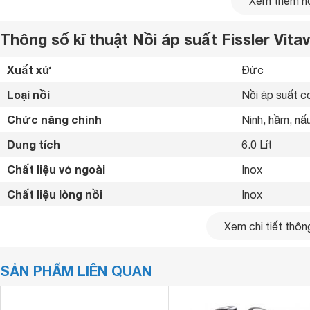
Xem thêm nộ
Thông số kĩ thuật Nồi áp suất Fissler Vitavi
Xuất xứ
Đức 
Loại nồi
Nồi áp suất c
Chức năng chính
Ninh, hầm, nấu
Dung tích
6.0 Lít
Chất liệu vỏ ngoài
Inox 
Chất liệu cao cấp
Chất liệu lòng nồi
Inox 
nồi áp suất Fissler
Thân
này được làm bằng chất liệu thé
Đường kính lòng nồi
22 cm
lau chùi, cho thời gian sử dụng lâu dài và bền bỉ hơn. Đặc
Xem chi tiết thông
tối ưu hóa hấp thụ, truyền dẫn và giữ nhiệt, làm cho thực p
Van xả
1 van chính 
năng lượng và nhiên liệu nữa.
SẢN PHẨM LIÊN QUAN
Đáy nồi
Đáy từ 
Chế độ an toàn
Tự động giảm