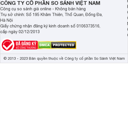
CÔNG TY CỔ PHẦN SO SÁNH VIỆT NAM
Công cụ so sánh giá online - Không bán hàng
Trụ sở chính: Số 195 Khâm Thiên, Thổ Quan, Đống Đa,
Hà Nội
Giấy chứng nhận đăng ký kinh doanh số 0106373516,
cấp ngày 02/12/2013
© 2013 - 2023 Bản quyền thuộc về Công ty cổ phần So Sánh Việt Nam
Nhiều mức nấu hơn
Sử dụng nồi áp suất để hầm gà, gầm xương, thịt hay những
Nồi áp suất Fissler Vitavit Com
là quá tuyệt vời luôn rồi.
gồm: Mức 1 với nhiệt độ nấu 110ºC cho thực phẩm dễ nấu n
thực phẩm khác như thịt, xương, nấu cơm...