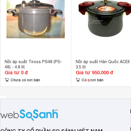
Kích thước sản phẩm
405 x 315 x 
Nồi áp suất Tiross PS48 (PS-
Nồi áp suất Hàn Quốc ACEII 
48) - 4.8 lít
3.5 lít
Giá từ 0 đ
Giá từ 950.000 đ
6
Chưa có nơi bán
Có
nơi bán