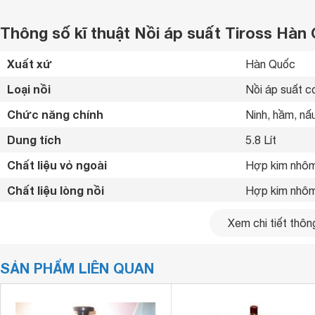
Thông số kĩ thuật Nồi áp suất Tiross Hàn Q
Xuất xứ
Hàn Quốc 
Loại nồi
Nồi áp suất c
Chức năng chính
Ninh, hầm, nấu
Dung tích
5.8 Lít
Chất liệu vỏ ngoài
Hợp kim nhôm
Chất liệu lòng nồi
Hợp kim nhôm
Van xả
1 van chính + 
Xem chi tiết thông
Đáy nồi
Đáy từ 
SẢN PHẨM LIÊN QUAN
Van xả áp khi 
Chế độ an toàn
Khóa nắp và v
Tiện ích
Tay cầm bằng