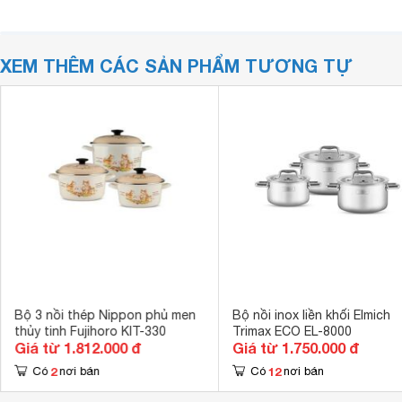
XEM THÊM CÁC SẢN PHẨM TƯƠNG TỰ
Bộ 3 nồi thép Nippon phủ men
Bộ nồi inox liền khối Elmich
thủy tinh Fujihoro KIT-330
Trimax ECO EL-8000
Giá từ 1.812.000 đ
Giá từ 1.750.000 đ
2
12
Có
nơi bán
Có
nơi bán