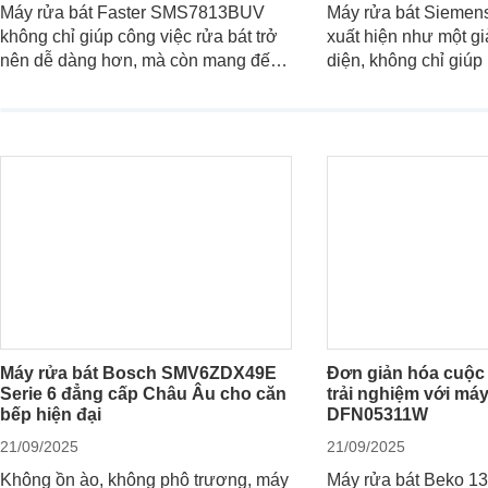
Máy rửa bát Faster SMS7813BUV
Máy rửa bát Sieme
không chỉ giúp công việc rửa bát trở
xuất hiện như một gi
nên dễ dàng hơn, mà còn mang đến
diện, không chỉ giúp
sự an toàn, tiết kiệm và tiện nghi cho
14 bộ bát đĩa trong 
căn bếp hiện đại. Cùng
mà còn đem đến sự s
Websosanh.vn đi tìm hiểu những tính
tế trong từng đường n
năng nổi bật mà sản phẩm này mang
Cùng chúng tôi đi đán
lại nhé.
sản phẩm này nhé.
Máy rửa bát Bosch SMV6ZDX49E
Đơn giản hóa cuộc
Serie 6 đẳng cấp Châu Âu cho căn
trải nghiệm với má
bếp hiện đại
DFN05311W
21/09/2025
21/09/2025
Không ồn ào, không phô trương, máy
Máy rửa bát Beko 