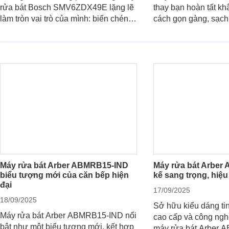
rửa bát Bosch SMV6ZDX49E lặng lẽ
thay bạn hoàn tất k
làm tròn vai trò của mình: biến chén
cách gọn gàng, sạch 
đĩa bẩn thành sáng bóng, và biến căn
tối đa công sức. Khô
bếp thành không gian tiện nghi, sang
thiết bị gia dụng, đâ
trọng chuẩn châu Âu. Cùng
bạn đồng hành lý tư
Websosanh.vn đi tìm hiểu chi tiết sản
bếp của gia đình hiệ
phẩm này nhé.
người.
Máy rửa bát Arber ABMRB15-IND
Máy rửa bát Arber
biểu tượng mới của căn bếp hiện
kế sang trọng, hiệu
đại
17/09/2025
18/09/2025
Sở hữu kiểu dáng tinh
Máy rửa bát Arber ABMRB15-IND nổi
cao cấp và công nghệ
bật như một biểu tượng mới, kết hợp
máy rửa bát Arber