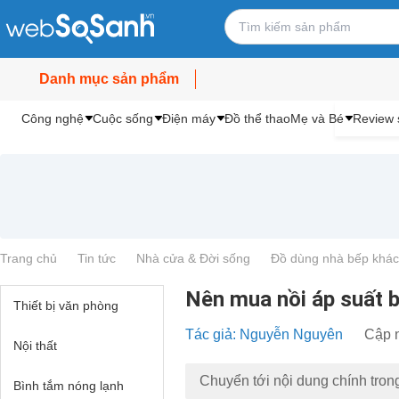
Danh mục sản phẩm
Công nghệ
Cuộc sống
Điện máy
Đồ thể thao
Mẹ và Bé
Review 
Trang chủ
Tin tức
Nhà cửa & Đời sống
Đồ dùng nhà bếp khác
Nên mua nồi áp suất bế
Thiết bị văn phòng
Tác giả: Nguyễn Nguyên
Cập n
Nội thất
Chuyển tới nội dung chính tron
Bình tắm nóng lạnh