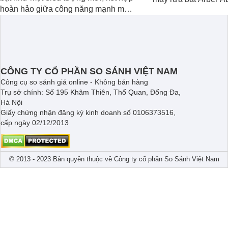
hoàn hảo giữa công năng mạnh mẽ
chỉ giúp tiết kiệm th
và thiết kế tinh tế. Đây chính là trợ thủ
điện năng mà còn đả
đắc lực giúp giải phóng đôi tay, mang
luôn sạch bóng, diệt
lại sự thoải mái và sang trọng trong
Cùng Websosanh.vn 
từng khoảnh khắc quây quần.
những tính năng nổi 
phẩm này.
CÔNG TY CỔ PHẦN SO SÁNH VIỆT NAM
Công cụ so sánh giá online - Không bán hàng
Trụ sở chính: Số 195 Khâm Thiên, Thổ Quan, Đống Đa,
Hà Nội
Giấy chứng nhận đăng ký kinh doanh số 0106373516,
cấp ngày 02/12/2013
© 2013 - 2023 Bản quyền thuộc về Công ty cổ phần So Sánh Việt Nam