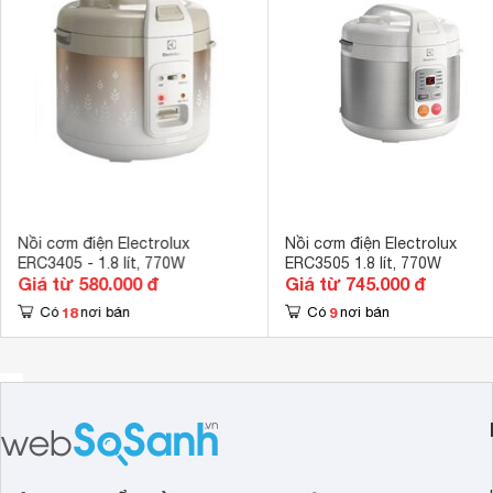
Dây điện
Dây rút vào th
Tiện ích
Van thoát hơi
Kích thước
28 x 27 x 30 
Khối lượng
2.82 kg
Nồi cơm điện Electrolux
Nồi cơm điện Electrolux
ERC3405 - 1.8 lít, 770W
ERC3505 1.8 lít, 770W
Giá từ 580.000 đ
Giá từ 745.000 đ
18
9
Có
nơi bán
Có
nơi bán