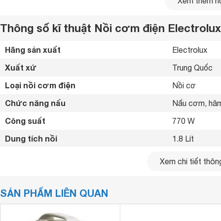
Xem thêm nộ
Thông số kĩ thuật Nồi cơm điện Electrolux
Hãng sản xuất
Electrolux 
Xuất xứ
Trung Quốc 
Loại nồi cơm điện
Nồi cơ 
Chức năng nấu
Nấu cơm, hâm
Công suất
770 W
Dung tích nồi
1.8 Lít
Số người ăn
4-6 Người
Xem chi tiết thông
Chất liệu lòng nồi
Hợp kim nhôm
SẢN PHẨM LIÊN QUAN
Điều khiển
Nút gạt 
Màn hình hiển thị
Không 