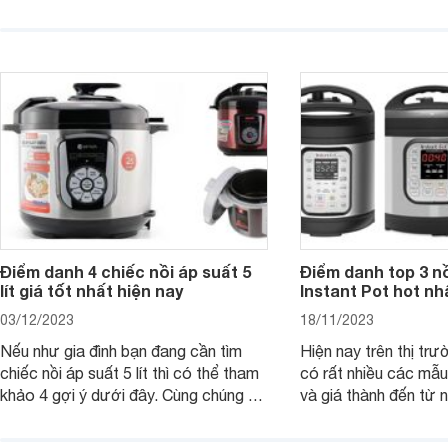
Cuckoo thì dưới đây là danh sách
không dầu Xiaomi Air
những mẫu nồi cơm điện Cuckoo 1.8L
6L thu hút sự chú ý 
rất đáng cân nhắc để mua hiện nay.
hàng. Với thiết kế hiệ
các chế độ nấu gợi ý
nhiều món ăn khác n
Điểm danh 4 chiếc nồi áp suất 5
Điểm danh top 3 nồ
lít giá tốt nhất hiện nay
Instant Pot hot nh
03/12/2023
18/11/2023
Nếu như gia đình bạn đang cần tìm
Hiện nay trên thị trư
chiếc nồi áp suất 5 lít thì có thể tham
có rất nhiều các mẫ
khảo 4 gợi ý dưới đây. Cùng chúng tôi
và giá thành đến từ 
đi tìm hiểu chi tiết từng sản phẩm nhé.
khác nhau. Đặc biệt, 
Instant Pot nhận đư