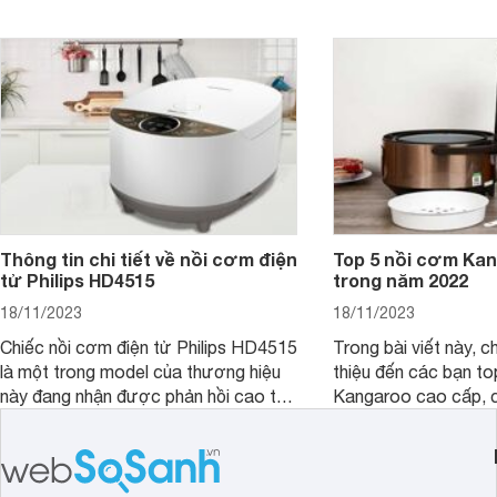
của rất nhiều người.
Websosanh.vn tìm hiể
áp suất Instant Pot 
hiện nay.
Thông tin chi tiết về nồi cơm điện
Top 5 nồi cơm Kan
tử Philips HD4515
trong năm 2022
18/11/2023
18/11/2023
Chiếc nồi cơm điện tử Philips HD4515
Trong bài viết này, c
là một trong model của thương hiệu
thiệu đến các bạn to
này đang nhận được phản hồi cao từ
Kangaroo cao cấp, 
phía người dùng. Trong bài viết này
ngon và đều nhưng lạ
hãy cùng chúng tôi tìm hiểu về chiếc
cùng phải chăng. Hã
nồi cơm điện này nhé.
nhé.