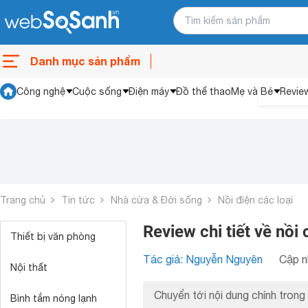
Danh mục sản phẩm
Công nghệ
Cuộc sống
Điện máy
Đồ thể thao
Mẹ và Bé
Revie
Trang chủ
Tin tức
Nhà cửa & Đời sống
Nồi điện các loại
Review chi tiết về nồ
Thiết bị văn phòng
Tác giả: Nguyễn Nguyên
Cập n
Nội thất
Chuyển tới nội dung chính trong 
Bình tắm nóng lạnh