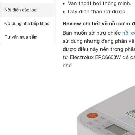
Van thoát hơi thông minh.
Nồi điện các loại
Dây điện tháo rời được.
Review chi tiết về nồi cơm 
Đồ dùng nhà bếp khác
Bạn muốn sở hữu chiếc
nồi 
Tư vấn mua sắm
sử dụng nhưng đang phân vân
được điều này nên trong phần 
tử Electrolux ERC6603W để c
nhé.