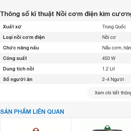
Thông số kĩ thuật Nồi cơm điện kim cương 
Xuất xứ
Trung Quốc 
Loại nồi cơm điện
Nồi cơ 
Chức năng nấu
Nấu cơm, hâm
Công suất
450 W
Dung tích nồi
1.2 Lít
Số người ăn
2-4 Người
Chất liệu lòng nồi
Hợp kim nhôm
Xem chi tiết thông
Điều khiển
Nút gạt 
SẢN PHẨM LIÊN QUAN
Màn hình hiển thị
Không 
Dây điện
Dây rút vào th