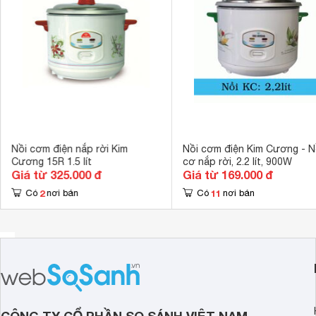
Công nghệ nấu
1D (Toả nhiệt
Tiết kiệm điệ
Tiện ích
vệ sinh 
Độ dày lòng nồi
1 mm
Số mâm nhiệt
1 mâm nhiệt 
Kích thước
23 x 23.5 x 2
Khối lượng
1.95 kg
Nồi cơm điện nắp rời Kim
Nồi cơm điện Kim Cương - N
Cương 15R 1.5 lít
cơ nắp rời, 2.2 lít, 900W
Giá từ 325.000 đ
Giá từ 169.000 đ
2
11
Có
nơi bán
Có
nơi bán