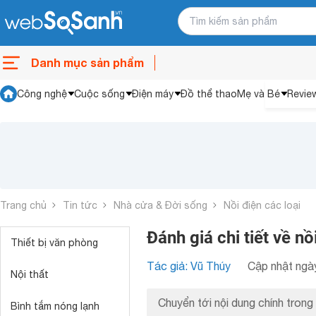
Danh mục sản phẩm
Công nghệ
Cuộc sống
Điện máy
Đồ thể thao
Mẹ và Bé
Revie
Trang chủ
Tin tức
Nhà cửa & Đời sống
Nồi điện các loại
Đánh giá chi tiết về 
Thiết bị văn phòng
Tác giả: Vũ Thúy
Cập nhật ngày
Nội thất
Chuyển tới nội dung chính trong 
Bình tắm nóng lạnh