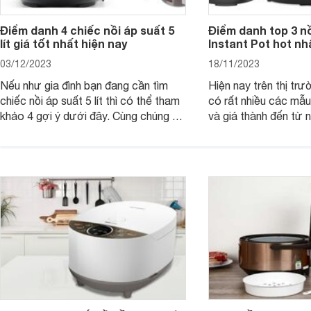
Điểm danh 4 chiếc nồi áp suất 5
Điểm danh top 3 nồ
lít giá tốt nhất hiện nay
Instant Pot hot nh
03/12/2023
18/11/2023
Nếu như gia đình bạn đang cần tìm
Hiện nay trên thị trư
chiếc nồi áp suất 5 lít thì có thể tham
có rất nhiều các mẫ
khảo 4 gợi ý dưới đây. Cùng chúng tôi
và giá thành đến từ 
đi tìm hiểu chi tiết từng sản phẩm nhé.
khác nhau. Đặc biệt, 
Instant Pot nhận đư
của rất nhiều người.
Websosanh.vn tìm hiể
áp suất Instant Pot 
hiện nay.