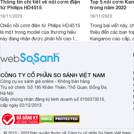
Thông tin chi tiết về nồi cơm điện
Top 5 nồi cơm Kan
tử Philips HD4515
trong năm 2022
18/11/2023
18/11/2023
Chiếc nồi cơm điện tử Philips HD4515
Trong bài viết này, c
là một trong model của thương hiệu
thiệu đến các bạn to
này đang nhận được phản hồi cao từ
Kangaroo cao cấp, 
phía người dùng. Trong bài viết này
ngon và đều nhưng lạ
hãy cùng chúng tôi tìm hiểu về chiếc
cùng phải chăng. Hã
nồi cơm điện này nhé.
nhé.
CÔNG TY CỔ PHẦN SO SÁNH VIỆT NAM
Công cụ so sánh giá online - Không bán hàng
Trụ sở chính: Số 195 Khâm Thiên, Thổ Quan, Đống Đa,
Hà Nội
Giấy chứng nhận đăng ký kinh doanh số 0106373516,
cấp ngày 02/12/2013
© 2013 - 2023 Bản quyền thuộc về Công ty cổ phần So Sánh Việt Nam