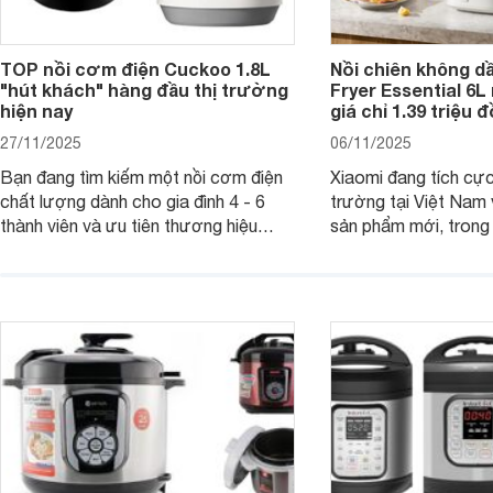
TOP nồi cơm điện Cuckoo 1.8L
Nồi chiên không dầ
"hút khách" hàng đầu thị trường
Fryer Essential 6L 
hiện nay
giá chỉ 1.39 triệu 
27/11/2025
06/11/2025
Bạn đang tìm kiếm một nồi cơm điện
Xiaomi đang tích cực
chất lượng dành cho gia đình 4 - 6
trường tại Việt Nam 
thành viên và ưu tiên thương hiệu
sản phẩm mới, trong 
Cuckoo thì dưới đây là danh sách
không dầu Xiaomi Air
những mẫu nồi cơm điện Cuckoo 1.8L
6L thu hút sự chú ý 
rất đáng cân nhắc để mua hiện nay.
hàng. Với thiết kế hiệ
các chế độ nấu gợi ý
nhiều món ăn khác n