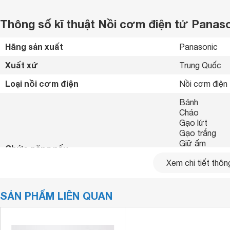
Thông số kĩ thuật Nồi cơm điện tử Panas
Hãng sản xuất
Panasonic 
Xuất xứ
Trung Quốc 
Loại nồi cơm điện
Nồi cơm điện 
Bánh

Cháo

Gạo lứt

Gạo trắng

Giữ ấm

Chức năng nấu
Hâm nóng

Xem chi tiết thông
Nấu không dùn
Nấu nhanh

Ngũ cốc

SẢN PHẨM LIÊN QUAN
Súp 
Công suất
810 W