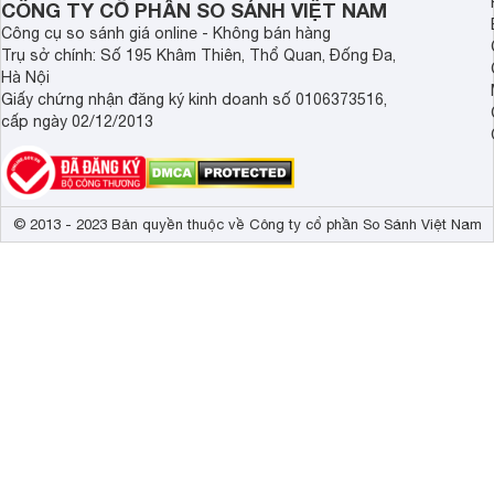
CÔNG TY CỔ PHẦN SO SÁNH VIỆT NAM
Công cụ so sánh giá online - Không bán hàng
3. Nồi cơm điện Panasonic SR-ZG185SRAM
Trụ sở chính: Số 195 Khâm Thiên, Thổ Quan, Đống Đa,
Hà Nội
Đây là nồi điện tử thông minh, có nhiều tính năng hiện đại, 
Giấy chứng nhận đăng ký kinh doanh số 0106373516,
và giữ nguyên chất.
cấp ngày 02/12/2013
4. Nồi cơm điện Panasonic SR MEV18HRA
Sản phẩm này có thiết kế nhỏ nhắn, lòng nồi chống dính dễ vệ
bạn tiết kiệm thời gian nấu cơm.
© 2013 - 2023 Bản quyền thuộc về Công ty cổ phần So Sánh Việt Nam
5. Nồi cơm điện Panasonic SR-ZE185WRA
Nồi cơm này sẽ là lựa chọn hoàn hảo nhất cho gia đình yêu th
Nồi cơm điện Panasonic với những ưu điểm cũng như sự
đa
không nào. Với chức năng nấu cơm thông minh, các gia đì
ngày.