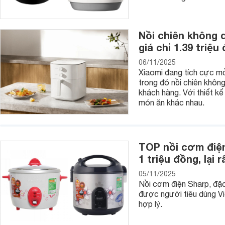
Nồi chiên không d
giá chỉ 1.39 triệu
06/11/2025
Xiaomi đang tích cực mở
trong đó nồi chiên không
khách hàng. Với thiết kế
món ăn khác nhau.
Ưu điểm của nồi cơm điện Panasonic
TOP nồi cơm điện
Sản phẩm có thiết kế gọn gàng, màu sắc trang nhã, thu hút, 
1 triệu đồng, lại r
An toàn cho người sử dụng, ổn định cao: Sản phẩm được làm
điện tốt. Người dùng có thể dễ dàng vệ sinh nồi nhờ thiết kế
05/11/2025
Nồi cơm điện Sharp, đặc
Sản phẩm này giới thiệu nhiều mẫu mã với các giá bán từ th
được người tiêu dùng Vi
đình.
hợp lý.
Hiện nay, trên thị trường, Panasonic chia các sản phẩm của