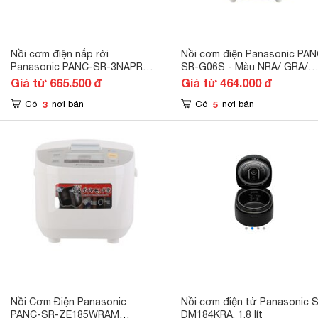
Nồi cơm điện nắp rời
Nồi cơm điện Panasonic PAN
Panasonic PANC-SR-3NAPRA -
SR-G06S - Màu NRA/ GRA/
0.27L
PRA/ RRA
Giá từ 665.500 đ
Giá từ 464.000 đ
3
5
Có
nơi bán
Có
nơi bán
Nồi Cơm Điện Panasonic
Nồi cơm điện tử Panasonic 
PANC-SR-ZE185WRAM
DM184KRA, 1.8 lít