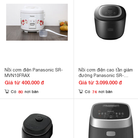
Nồi cơm điện Panasonic SR-
Nồi cơm điện cao tần giảm
MVN10FRAX
đường Panasonic SR-
HL151KRA
Giá từ 400.000 đ
Giá từ 3.099.000 đ
80
74
Có
nơi bán
Có
nơi bán