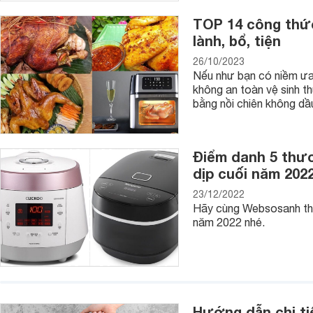
Với phân khúc giá rẻ sản phẩm có dao động từ 300.000 - 1.
TOP 14 công thức
lành, bổ, tiện
Còn với tầm trung sản phẩm rơi vào khoảng 1.500.000 - 10
26/10/2023
Với phân khúc cao cấp sản phẩm sẽ có mức giá trên 20 triệ
Nếu như bạn có niềm ưa 
không an toàn vệ sinh t
Tùy vào phân khúc mà các nồi cơm sẽ được trang bị các tín
bằng nồi chiên không dầ
nhau, giúp hỗ trợ người dùng tốt nhất, tạo hạt cơm thơm ngon
Lòng nồi sử dụng kim loại không hoen gỉ đồng thời phủ lớp 
bền bỉ.
Điểm danh 5 thư
dịp cuối năm 202
Sản phẩm này được trang bị các chế độ nấu thông minh. Tù
hầm thịt hay nấu súp tiện lợi.
23/12/2022
Hãy cùng Websosanh tha
Một số mẫu nồi cơm điện Panasonic bán chạy nhất hi
năm 2022 nhé.
1. Nồi Cơm Điện Panasonic SR - MVN187LRA
Sản phẩm này có dung tích lớn 1.8 lít với Công suất hoạt độn
2. Nồi cơm điện Panasonic SR-MVN187HRA
Sản phẩm này dễ sử dụng, dung tích lớn, công suất mạnh cũn
Hướng dẫn chi ti