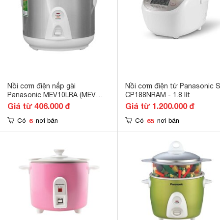
Nồi cơm điện nắp gài
Nồi cơm điện tử Panasonic 
Panasonic MEV10LRA (MEV
CP188NRAM - 1.8 lít
10LRA) - 1 Lít
Giá từ 406.000 đ
Giá từ 1.200.000 đ
6
65
Có
nơi bán
Có
nơi bán