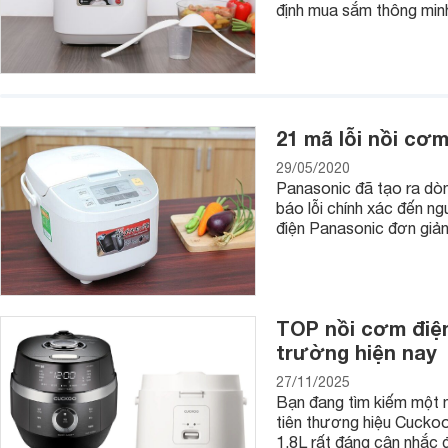
Nồi cơm điện Panasonic có bao nhiêu loại?
định mua sắm thông minh 
Một trong những yếu tố giúp nồi cơm điện Panasonic trở nên
đa dạng trong mẫu mã và chủng loại. Hiện sản phẩm này đang
1. Nồi cơm điện cơ:
Dòng này có 2 dạng là nắp rời hoặc nắp gài.
21 mã lỗi nồi cơ
Ưu điểm của sản phẩm đó là thiết kế nhỏ nhắn, dễ thương, d
29/05/2020
Panasonic đã tạo ra dòn
Trang bị xửng hấp để dễ dàng chế biến các món hấp.
báo lỗi chính xác đến ng
điện Panasonic đơn giả
2. Nồi cơm điện tử:
Đây là sản phẩm sản xuất công nghệ hiện đại có bảng điều k
3. Nồi cơm điện cao tần:
TOP nồi cơm điện
Sản phẩm này cũng hiện đại và thông minh như
nồi cơm điện
trường hiện nay
Tuy nhiên vì được cải tiến chất lượng hơn nên nồi này có gi
27/11/2025
Bạn đang tìm kiếm một n
tiên thương hiệu Cucko
1.8L rất đáng cân nhắc 