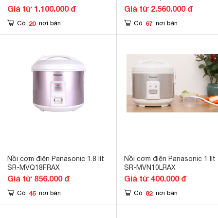
(ZE185WRA/ZE185)
Giá từ 1.100.000 đ
Giá từ 2.560.000 đ
20
67
Có
nơi bán
Có
nơi bán
Nồi cơm điện Panasonic 1.8 lít
Nồi cơm điện Panasonic 1 lít
SR-MVQ18FRAX
SR-MVN10LRAX
Giá từ 856.000 đ
Giá từ 400.000 đ
45
82
Có
nơi bán
Có
nơi bán