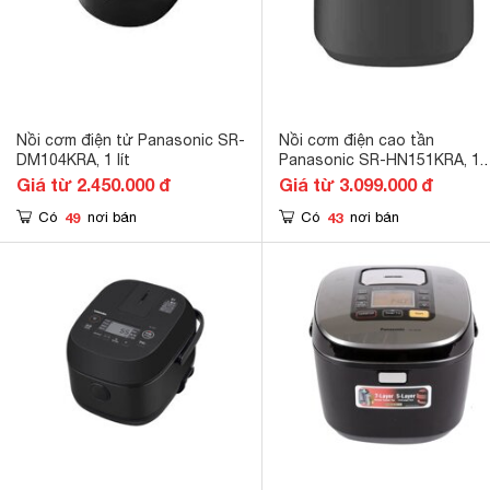
Nồi cơm điện tử Panasonic SR-
Nồi cơm điện cao tần
DM104KRA, 1 lít
Panasonic SR-HN151KRA, 1.
lít
Giá từ 2.450.000 đ
Giá từ 3.099.000 đ
49
43
Có
nơi bán
Có
nơi bán