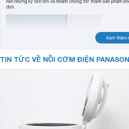
nên những kỳ tích lớn và nhanh chóng trở thành sản phẩm k
đình.
Xem thêm n
TIN TỨC VỀ NỒI CƠM ĐIỆN PANASON