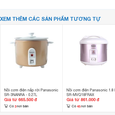
XEM THÊM CÁC SẢN PHẨM TƯƠNG TỰ
Nồi cơm điện nắp rời Panasonic
Nồi cơm điện Panasonic 1.8 l
SR-3NANRA - 0.27L
SR-MVQ18FRAX
Giá từ 665.500 đ
Giá từ 861.000 đ
3
45
Có
nơi bán
Có
nơi bán