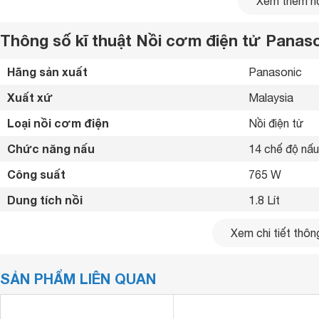
Xem thêm nộ
Thông số kĩ thuật Nồi cơm điện tử Panaso
Hãng sản xuất
Panasonic 
Xuất xứ
Malaysia 
Loại nồi cơm điện
Nồi điện tử 
Chức năng nấu
14 chế độ nấu
Công suất
765 W
Dung tích nồi
1.8 Lít
Số người ăn
4-6 Người
Xem chi tiết thông
Chất liệu lòng nồi
Hợp kim nhôm
SẢN PHẨM LIÊN QUAN
Điều khiển
Nút nhấn có mà
Màn hình hiển thị
Có 