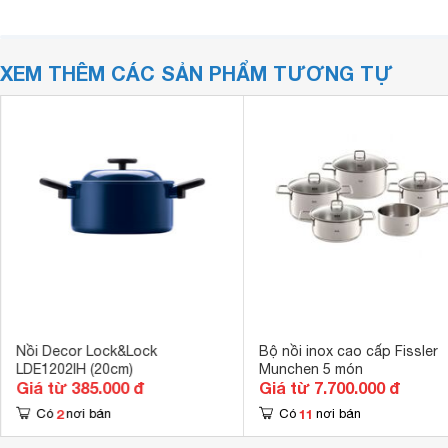
XEM THÊM CÁC SẢN PHẨM TƯƠNG TỰ
Nồi Decor Lock&Lock
Bộ nồi inox cao cấp Fissler
LDE1202IH (20cm)
Munchen 5 món
Giá từ 385.000 đ
Giá từ 7.700.000 đ
2
11
Có
nơi bán
Có
nơi bán