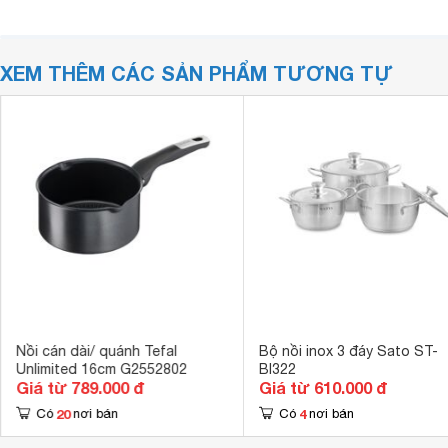
XEM THÊM CÁC SẢN PHẨM TƯƠNG TỰ
Nồi cán dài/ quánh Tefal
Bộ nồi inox 3 đáy Sato ST-
Unlimited 16cm G2552802
BI322
Giá từ 789.000 đ
Giá từ 610.000 đ
20
4
Có
nơi bán
Có
nơi bán