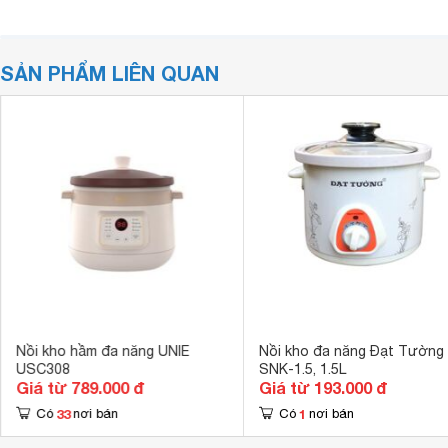
SẢN PHẨM LIÊN QUAN
Nồi kho hầm đa năng UNIE
Nồi kho đa năng Đạt Tường
USC308
SNK-1.5, 1.5L
Giá từ 789.000 đ
Giá từ 193.000 đ
33
1
Có
nơi bán
Có
nơi bán