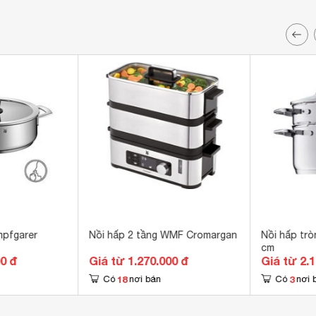
pfgarer
Nồi hấp 2 tầng WMF Cromargan
Nồi hấp tr
cm
00 đ
Giá từ 1.270.000 đ
Giá từ 2.
18
3
Có
nơi bán
Có
nơi 