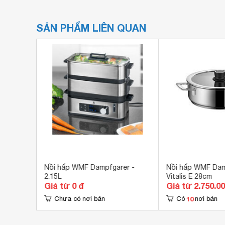
SẢN PHẨM LIÊN QUAN
Nồi hấp WMF Dampfgarer -
Nồi hấp WMF Dam
2.15L
Vitalis E 28cm
Giá từ 0 đ
Giá từ 2.750.0
10
Chưa có nơi bán
Có
nơi bán