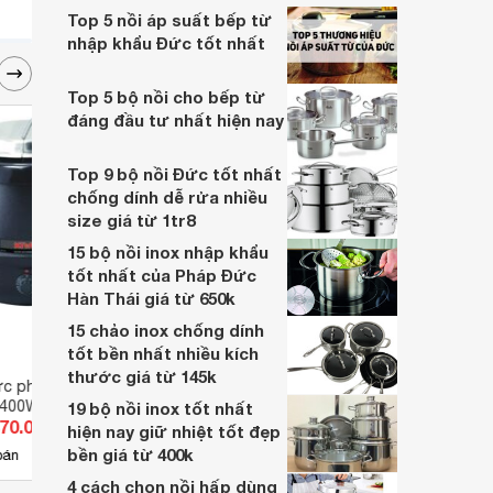
máy làm kem đang hot trên thị trường hiện
Top 5 nồi áp suất bếp từ
nay nhé.
nhập khẩu Đức tốt nhất
Top 5 bộ nồi cho bếp từ
đáng đầu tư nhất hiện nay
Top 9 bộ nồi Đức tốt nhất
chống dính dễ rửa nhiều
size giá từ 1tr8
15 bộ nồi inox nhập khẩu
tốt nhất của Pháp Đức
Hàn Thái giá từ 650k
15 chảo inox chống dính
tốt bền nhất nhiều kích
thước giá từ 145k
ực phẩm Kiwa MK-
Lò hấp Munchen MTR-6
Nồi h
, 400W
19 bộ nồi inox tốt nhất
870.000 đ
Giá từ 1.870.000 đ
Giá 
hiện nay giữ nhiệt tốt đẹp
bền giá từ 400k
11
bán
Có
nơi bán
Có
4 cách chọn nồi hấp dùng