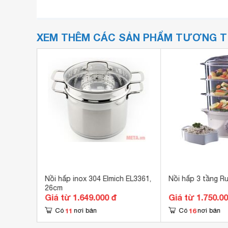
XEM THÊM CÁC SẢN PHẨM TƯƠNG 
VC2048
Nồi hấp inox 304 Elmich EL3361,
Nồi hấp 3 tầng R
26cm
Giá từ 1.649.000 đ
Giá từ 1.750.0
11
16
Có
nơi bán
Có
nơi bán