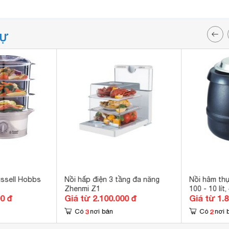
TỰ
ussell Hobbs
Nồi hấp điện 3 tầng đa năng
Nồi hâm th
Zhenmi Z1
100 - 10 lít
00 đ
Giá từ 2.100.000 đ
Giá từ 1.
3
2
Có
nơi bán
Có
nơi 