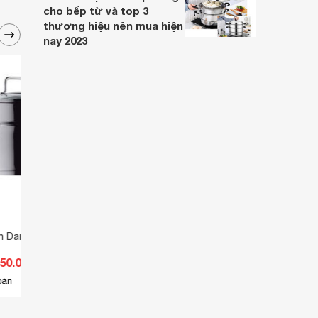
cho bếp từ và top 3
thương hiệu nên mua hiện
nay 2023
òn Dampfer WMF 20
Nồi hấp thủy nhiệt Magic A-67
Nồi h
150.000 đ
Giá từ 1.639.000 đ
Giá 
2
bán
Có
nơi bán
Ch