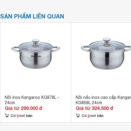
SẢN PHẨM LIÊN QUAN
Nồi inox Kangaroo KG878L -
Nồi nấu inox cao cấp Kanga
24cm
KG868L 24cm
Giá từ 299.000 đ
Giá từ 324.500 đ
5
2
Có
nơi bán
Có
nơi bán