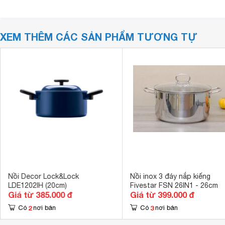
XEM THÊM CÁC SẢN PHẨM TƯƠNG TỰ
Nồi Decor Lock&Lock
Nồi inox 3 đáy nắp kiếng
LDE1202IH (20cm)
Fivestar FSN 26IN1 - 26cm
Giá từ 385.000 đ
Giá từ 399.000 đ
2
3
Có
nơi bán
Có
nơi bán