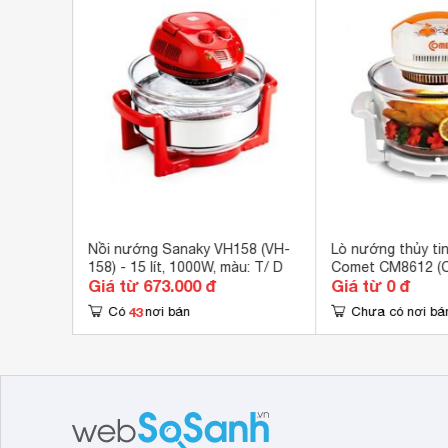
Hình ảnh lò nướng thủy tinh để bàn Sanaky VH 
Lò nướng Sanaky
VH188T cùng đai tăng thể tích
được nhiều thực phẩm hơn, hay các loại thực phẩ
chất liệu thủy tinh cao cấp, chịu lực, an toàn ch
 năng
Nồi nướng Sanaky VH158 (VH-
Lò nướng thủy ti
158) - 15 lít, 1000W, màu: T/ D
Comet CM8612 (C
Giá từ 673.000 đ
Giá từ 0 đ
lít, 1300W
43
Có
nơi bán
Chưa có nơi bá