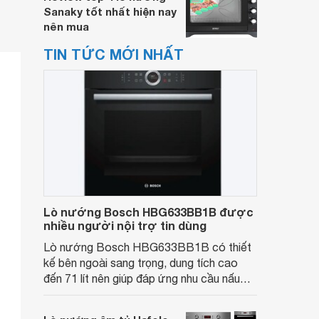
Sanaky tốt nhất hiện nay
nên mua
TIN TỨC MỚI NHẤT
Lò nướng Bosch HBG633BB1B được
nhiều người nội trợ tin dùng
Lò nướng Bosch HBG633BB1B có thiết
kế bên ngoài sang trọng, dung tích cao
đến 71 lít nên giúp đáp ứng nhu cầu nấu
một lượng lớn đồ thực phẩm cho nhà
đông thành viên. Đây sẽ là chiếc lò nướng