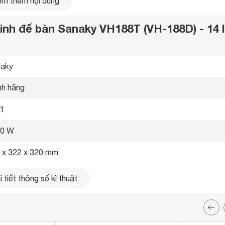
m thêm nội dung
inh để bàn Sanaky VH188T (VH-188D) - 14 lí
aky 
nh hãng 
ít
00 W
 x 322 x 320 mm
 tiết thông số kĩ thuật