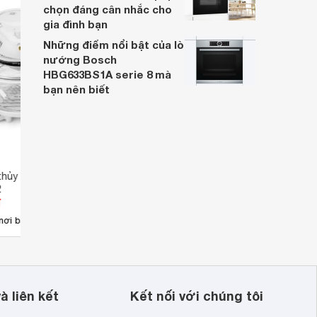
chọn đáng cân nhắc cho
gia đình bạn
Những điểm nổi bật của lò
nướng Bosch
HBG633BS1A serie 8 mà
bạn nên biết
hủy tinh Sanaky
Nồi nướng thủy tinh Sanaky
Nồi n
2
VH-149T/D
VH14 
đ
Giá từ 0 đ
Giá 
nơi bán
Chưa có nơi bán
Ch
à liên kết
Kết nối với chúng tôi