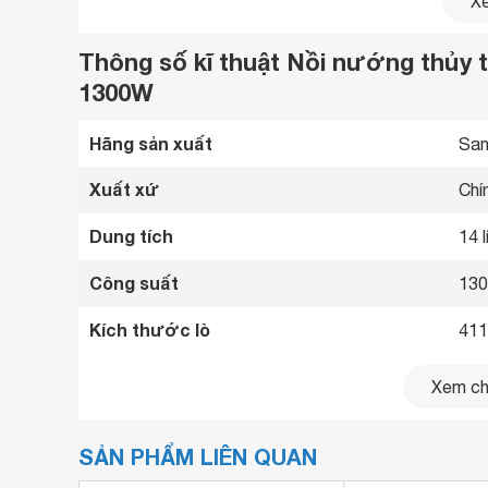
Xe
Thông số kĩ thuật Nồi nướng thủy t
1300W
Hãng sản xuất
San
Xuất xứ
Chí
Dung tích
14 l
Công suất
13
Kích thước lò
411
Xem chi
SẢN PHẨM LIÊN QUAN