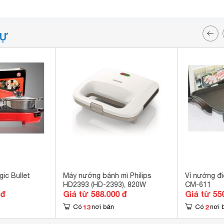
TỰ
ic Bullet
Máy nướng bánh mì Philips
Vỉ nướng đ
HD2393 (HD-2393), 820W
CM-611
 đ
Giá từ 588.000 đ
Giá từ 55
13
2
Có
nơi bán
Có
nơi 