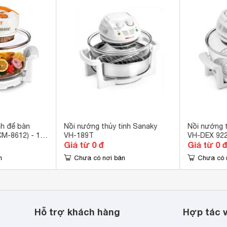
188T/D
, có thể tăng thêm 10cm làm tăng thể tích của nồi, giúp nướng
m nguyên con như: gà, vịt... Lò có
nồi nướng
được làm từ
o sức khỏe người sử dụng.
nh để bàn
Nồi nướng thủy tinh Sanaky
Nồi nướng t
M-8612) - 12
VH-189T
VH-DEX 92
Giá từ 0 đ
Giá từ 0 
n
Chưa có nơi bán
Chưa có 
Hỗ trợ khách hàng
Hợp tác v