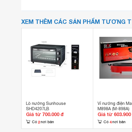
XEM THÊM CÁC SẢN PHẨM TƯƠNG 
5F (CKY-
Lò nướng Sunhouse
Vỉ nướng điện Mag
SHD4207LB
M898A (M-898A)
Giá từ 700.000 đ
Giá từ 603.900
2
4
Có
nơi bán
Có
nơi bán