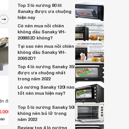
những bí quyết đơn giản để biến lò nướng
Top 3 lò nướng 80 lít
này thành trợ thủ đắc lực cho những bữa
Sanaky được ưa chuộng
ăn gia đình thêm phần trọn vẹn.
hiện nay
Có nên mua nồi chiên
không dầu Sanaky VH-
2088S2D không?
Tại sao nên mua nồi chiên
không dầu Sanaky VH-
209S2D?
Top 4 lò nướng Sanaky 35l
được ưa chuộng nhất
trong năm 2022
Lò nướng Sanaky 120l nào
tốt nên mua hiện nay?
iện đa năng Chefman
Kẹp nướng sandwich để bàn
Lò N
Tiross TS514 (TS-514) - 750W
10L
Top 5 lò nướng Sanaky 50l
0.000 đ
Giá từ 478.000 đ
Giá 
không nên bỏ lỡ trong
năm 2022
30
bán
Có
nơi bán
Có
Review top 4 lò nướng