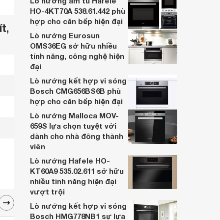
Lò nướng âm tủ Hafele
giúp người nội trợ chuẩn bị bữa cơm cho
HO-4KT70A 538.61.442 phù
gia đình với thực đơn phong phú, thơm
hợp cho căn bếp hiện đại
t,
ngon.
Lò nướng Eurosun
OMS36EG sở hữu nhiều
tính năng, công nghệ hiện
đại
Lò nướng kết hợp vi sóng
Bosch CMG656BS6B phù
hợp cho căn bếp hiện đại
Lò nướng Malloca MOV-
659S lựa chọn tuyệt vời
dành cho nhà đông thành
viên
Lò nướng Hafele HO-
KT60A9 535.02.611 sở hữu
nhiều tính năng hiện đại
vượt trội
Lò nướng kết hợp vi sóng
Bosch HMG778NB1 sự lựa