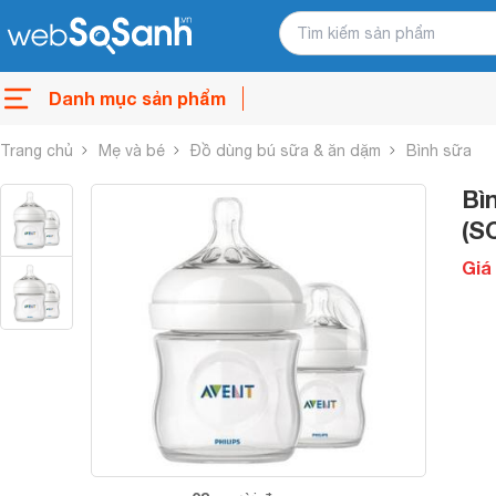
Danh mục sản phẩm
Trang chủ
Mẹ và bé
Đồ dùng bú sữa & ăn dặm
Bình sữa
Bì
(S
Giá