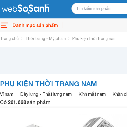
Danh mục sản phẩm
Trang chủ
Thời trang - Mỹ phẩm
Phụ kiện thời trang nam
PHỤ KIỆN THỜI TRANG NAM
Ví nam
Dây lưng - Thắt lưng nam
Kính mắt nam
Khăn c
261.668
Có
sản phẩm