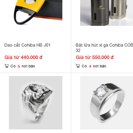
Dao cắt Cohiba HB J01
Bật lửa hút xì gà Cohiba CO
32
Giá từ 440.000 đ
Giá từ 550.000 đ
5
4
Có
nơi bán
Có
nơi bán