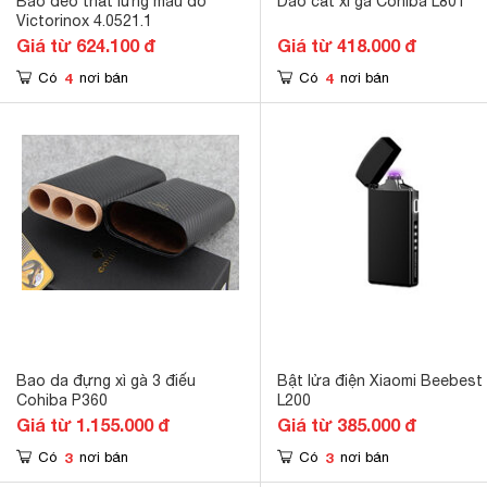
Bao đeo thắt lưng màu đỏ
Dao cắt xì gà Cohiba L801
Victorinox 4.0521.1
Giá từ 624.100 đ
Giá từ 418.000 đ
4
4
Có
nơi bán
Có
nơi bán
Bao da đựng xì gà 3 điếu
Bật lửa điện Xiaomi Beebest
Cohiba P360
L200
Giá từ 1.155.000 đ
Giá từ 385.000 đ
3
3
Có
nơi bán
Có
nơi bán