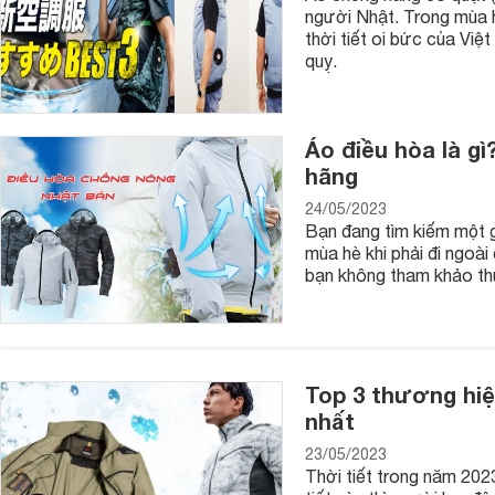
mắt thì nên chọn phụ kiện đơn giản, tinh tế. Hoặc tùy vào 
người Nhật. Trong mùa h
đuổi hình tượng người đàn ông lịch lãm và hiện đại thì phụ ki
thời tiết oi bức của Việ
sợi dây chuyền bản to, rườm rà…
quỵ.
Áo điều hòa là g
hãng
24/05/2023
Bạn đang tìm kiếm một g
mùa hè khi phải đi ngoài
bạn không tham khảo thử
Top 3 thương hiệ
nhất
23/05/2023
Thời tiết trong năm 202
Sử dụng phụ kiện thời trang nam không chỉ giúp bạn cải thiệ