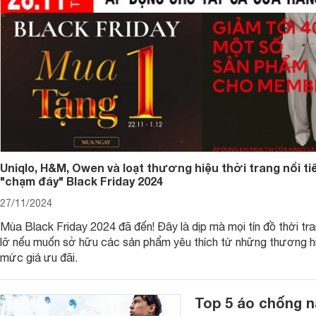
Đồng hồ cũng là một trong những phụ kiện được cánh mày râu
nghệ thường sẽ chọn đồng hồ thông minh; đối với cánh đàn 
sưu tập, ngoài ra các đồng hồ tự động, đồng hồ kỹ thuật số c
Kính dành cho nam giới cũng có rất nhiều loại với các thiết k
đầy thu hút.
Ví tiền là vật dụng không chỉ hữu ích trong đời sống mà còn
cánh đàn ông. Ngoài các ví nhỏ gọn thì nay có các ví dài, v
Ngoài ra, những phụ kiện như thắt lưng, mũ, khuy măng sét, 
sở hữu. Mỗi loại sẽ có những công dụng khác nhau, giúp thể 
Uniqlo, H&M, Owen và loạt thương hiệu thời trang nổi ti
"chạm đáy" Black Friday 2024
27/11/2024
Mùa Black Friday 2024 đã đến! Đây là dịp mà mọi tín đồ thời tr
lỡ nếu muốn sở hữu các sản phẩm yêu thích từ những thương hi
mức giá ưu đãi.
Top 5 áo chống nắ