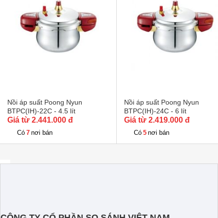
Đáy nồi
Đáy từ 
Chế độ an toàn
Khóa nắp và v
Tiện ích
Tay cầm bằng
Kích thước sản phẩm
295 x 230 x 
Khối lượng
2.2 kg
Nồi áp suất Poong Nyun
Nồi áp suất Poong Nyun
BTPC(IH)-22C - 4.5 lít
BTPC(IH)-24C - 6 lít
Giá từ 2.441.000 đ
Giá từ 2.419.000 đ
7
5
Có
nơi bán
Có
nơi bán
CÔNG TY CỔ PHẦN SO SÁNH VIỆT NAM