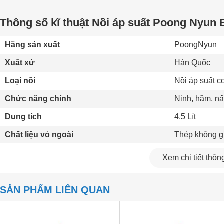
Thông số kĩ thuật Nồi áp suất Poong Nyun 
Hãng sản xuất
PoongNyun 
Xuất xứ
Hàn Quốc 
Loại nồi
Nồi áp suất c
Chức năng chính
Ninh, hầm, nấ
Dung tích
4.5 Lít
Chất liệu vỏ ngoài
Thép không gỉ
Chất liệu lòng nồi
Thép không gỉ
Xem chi tiết thông
Đường kính lòng nồi
20 cm
SẢN PHẨM LIÊN QUAN
Độ dày lòng nồi
2.6 mm
Van xả
1 van chính 