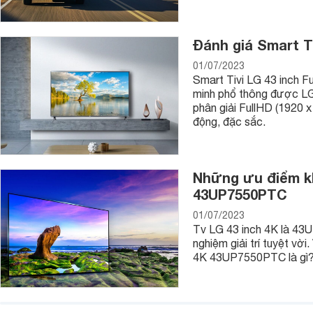
Đánh giá Smart T
01/07/2023
Smart Tivi LG 43 inch 
minh phổ thông được LG g
phân giải FullHD (1920 x
động, đặc sắc.
Những ưu điểm kh
43UP7550PTC
01/07/2023
Tv LG 43 inch 4K là 43UP
nghiệm giải trí tuyệt vờ
4K 43UP7550PTC là gì