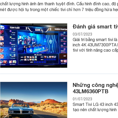
chất lượng hình ảnh âm thanh tuyệt đỉnh. Cấu hình đỉnh cao, độ 
smart tivi LG 4K 43 inch
43UM7300PTA
, smart tivi LG 43 in
nét được hội tụ trong một chiếc tivi chỉ hơn 7 triệu đồng hứa hẹ
43UK6540PTD
,... sẽ là những gợi ý xứng đáng để bạn tham
nghiệm tuyệt vời cho bạn và gia đình.
Đánh giá smart t
03/07/2023
Giải trí bằng smart tivi 
inch 4K 43UM7300PTA là
tivi với tính năng cao cấ
Những công nghệ t
43LM6360PTB
01/07/2023
Smart Tivi LG 43 inch
tạo nên chất lượng hình 