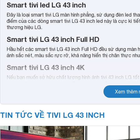
Smart tivi led LG 43 inch
Đây là loại smart tivi LG màn hình phẳng, sử dụng đèn led t
điểm của các dòng smart tivi LG 43 inch led này là cực kì tiế
thương hiệu LG.
Smart tivi LG 43 inch Full HD
Hầu hết các smart tivi LG 43 inch Full HD đều sử dụng màn hì
ảnh sắc nét, màu sắc rực rỡ, khả năng hiển thị chân thực nh
Smart tivi LG 43 inch 4K
Nếu bạn muốn sở hữu chất lượng hình ảnh tivi 43 inch LG tốt 
chọn tuyệt vời dành cho bạn. Được trang bị độ phân giải 4K c
HD thông thường cho chất lượng hình ảnh thêm sinh động v
Xem thêm n
Những đặc điểm nổi bật trên tivi LG 43 inch
TIN TỨC VỀ TIVI LG 43 INCH
Không chỉ nổi bật về độ bền cao, thiết kế đẹp, kích thước v
43 inch còn được trang bị những công nghệ hình ảnh sắc né
Upscaler, Active HDR, Ultra Luminance, Dynamic Colour En
Virtual Surround Plus và DTS Virtual:X mang đến âm thanh 