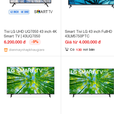
Tivi LG UHD UQ7050 43 inch 4K
Smart Tivi LG 43 inch FullHD
Smart TV | 43UQ7050
43LM5750PTC
6.200.000 đ
-9%
Giá từ 4.000.000 đ
130
Có
nơi bán
dienmaynhapkhaugiare.com.vn