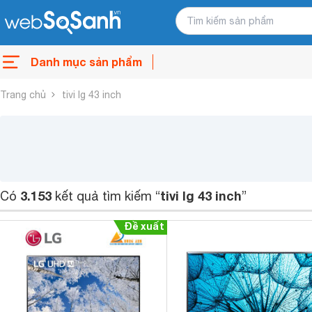
Danh mục sản phẩm
Trang chủ
tivi lg 43 inch
3.153
tivi lg 43 inch
Có
kết quả tìm kiếm “
”