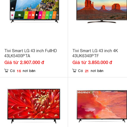
Tivi Smart LG 43 inch FullHD
Tivi Smart LG 43 inch 4K
43LK5400PTA
43UK6340PTF
Giá từ 2.907.000 đ
Giá từ 3.850.000 đ
16
21
Có
nơi bán
Có
nơi bán