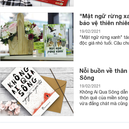
"Mật ngữ rừng xa
bảo vệ thiên nhiê
19/02/2021
"Mật ngữ rừng xanh" tác
độc giả nhỏ tuổi. Câu c
Nỗi buồn về thân
Sông
19/02/2021
Không Ai Qua Sông dẫn 
thôn quê của miền sông
vừa đắng chát mà cũng 
Sự thay đổi về mặt nhận thức ở con trẻ