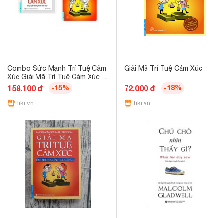
Combo Sức Mạnh Trí Tuệ Cảm
Giải Mã Trí Tuệ Cảm Xúc
Xúc Giải Mã Trí Tuệ Cảm Xúc -
Ban Quyên
158.100 đ
-15%
72.000 đ
-18%
tiki.vn
tiki.vn