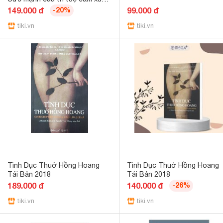
Giải mã trí tuệ cảm xúc - First
149.000 đ
-20%
99.000 đ
News
tiki.vn
tiki.vn
Tình Dục Thuở Hồng Hoang
Tình Dục Thuở Hồng Hoang
Tái Bản 2018
Tái Bản 2018
189.000 đ
140.000 đ
-26%
tiki.vn
tiki.vn