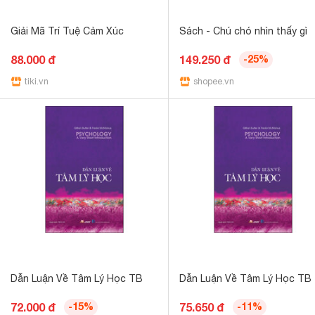
Giải Mã Trí Tuệ Cảm Xúc
Sách - Chú chó nhìn thấy gì
88.000 đ
149.250 đ
-25%
tiki.vn
shopee.vn
Dẫn Luận Về Tâm Lý Học TB
Dẫn Luận Về Tâm Lý Học TB
72.000 đ
-15%
75.650 đ
-11%