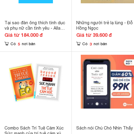
Tại sao đàn ông thích tình dục
Những người trẻ lạ lùng - Đỗ
và phụ nữ cần tình yêu - Allan
Hồng Ngọc
Pease & Barbara Pease
Giá từ 184.000 đ
Giá từ 39.600 đ
5
3
Có
nơi bán
Có
nơi bán
Combo Sách Trí Tuệ Cảm Xúc
Sách nói Chú Chó Nhìn Thấy 
Sức mạnh của trí tuệ cảm xúc