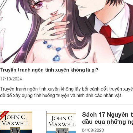
Sự thay đổi về mặt thể chất ở trẻ
Đầu tiên và cũng là đặc điểm rất dễ nhận biết sự thay đổi tâm s
chất. Thông thường, trẻ trong độ tuổi dậy thì sẽ có sự phát
em nữ là sự phát triển của ngực, mụn trứng cá hay lông mu 
mặt chiều cao cũng như sự thay đổi rõ rệt ở giọng nói.
Truyện tranh ngôn tình xuyên không là gì?
Đi cùng với sự thay đổi về mặt thể chất này chính là sự thay
17/10/2024
được về sự biến đổi khác thường này của cơ thể. Tâm lý sẽ c
thể hoặc bị bàn tán về hình thể khác biệt của chính mình. Vì v
Truyện tranh ngôn tình xuyên không lấy bối cảnh cốt truyện xuy
thích và giáo dục tâm sinh lý cho con trẻ trong độ tuổi dậy thì
đề để xây dựng tình huống truyện và hình ảnh các nhân vật.
Sách 17 Nguyên t
đầu của những n
04/08/2023