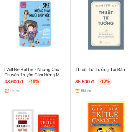
I Will Be Better - Những Câu
Thuật Tư Tưởng Tái Bản
Chuyện Truyền Cảm Hứng Mẹ
Không Phải Người Giúp Việc
48.600 đ
-10%
85.500 đ
-10%
tiki.vn
tiki.vn