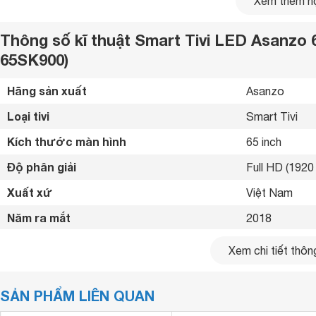
Xem thêm nộ
Thông số kĩ thuật Smart Tivi LED Asanzo
65SK900)
Hãng sản xuất
Asanzo 
Loại tivi
Smart Tivi 
Kích thước màn hình
65 inch
Độ phân giải
Full HD (1920 
Xuất xứ
Việt Nam 
Năm ra mắt
2018 
Kết nối internet
Cổng LAN, Wif
Xem chi tiết thông
Cổng HDMI
2 cổng 
SẢN PHẨM LIÊN QUAN
USB
1 cổng 