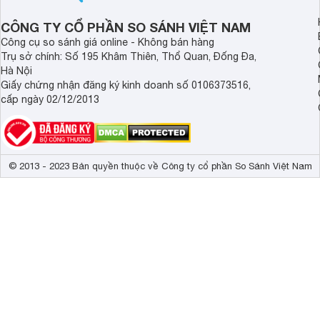
Kích thước có chân, đặt bàn
158.2 x 22.5 
CÔNG TY CỔ PHẦN SO SÁNH VIỆT NAM
Trọng lượng có chân
41.5 kg
Công cụ so sánh giá online - Không bán hàng
Trụ sở chính: Số 195 Khâm Thiên, Thổ Quan, Đống Đa,
Kích thước không chân, treo tường
146.7 x 6.1 x
Hà Nội
Trọng lượng không có chân
40.7 kg
Giấy chứng nhận đăng ký kinh doanh số 0106373516,
cấp ngày 02/12/2013
Công suất
138 W
© 2013 - 2023 Bản quyền thuộc về Công ty cổ phần So Sánh Việt Nam