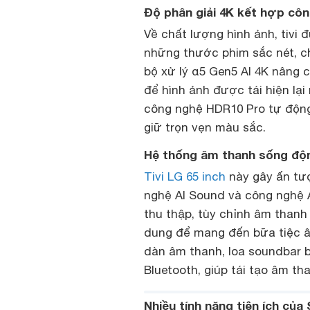
Độ phân giải 4K kết hợp cô
Về chất lượng hình ảnh, tivi 
những thước phim sắc nét, 
bộ xử lý α5 Gen5 AI 4K nâng 
để hình ảnh được tái hiện lại 
công nghệ HDR10 Pro tự động
giữ trọn vẹn màu sắc.
Hệ thống âm thanh sống độ
Tivi LG 65 inch
này gây ấn tư
nghệ Al Sound và công nghệ A
thu thập, tùy chỉnh âm thanh
dung để mang đến bữa tiệc âm
dàn âm thanh, loa soundbar b
Bluetooth, giúp tái tạo âm th
Nhiều tính năng tiện ích củ