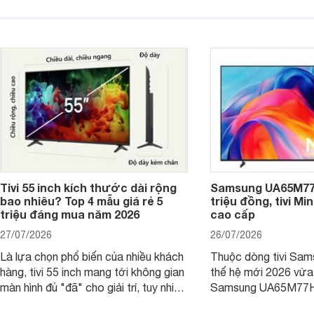
được nhiều cửa hàng điện máy giảm
cùng mức giá đang đ
giá sâu.
thống bán lẻ điều ch
hấp dẫn.
Tivi 55 inch kích thước dài rộng
Samsung UA65M77H
bao nhiêu? Top 4 mẫu giá rẻ 5
triệu đồng, tivi Mi
triệu đáng mua năm 2026
cao cấp
27/07/2026
26/07/2026
Là lựa chọn phổ biến của nhiều khách
Thuộc dòng tivi Sam
hàng, tivi 55 inch mang tới không gian
thế hệ mới 2026 vừa t
màn hình đủ "đã" cho giải trí, tuy nhiên
Samsung UA65M77HA 
việc lựa chọn cũng cần hợp với với
trang