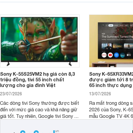
không gian sử dụng. Vậy tivi 55 inch
kích thước dài rộng bao nhiêu cm và
dùng cho phòng bao nhiêu m2?
Sony K-55S25VM2 hạ giá còn 8,3
Sony K-65XR33VM2
triệu đồng, tivi 55 inch chất
được giảm tới 8 tr
lượng cho gia đình Việt
65 inch thực dụng
23/07/2026
13/07/2026
Các dòng tivi Sony thường được biết
Ra mắt trong dòng 
đến với mức giá cao và khả năng giữ
2026 của Sony, K-6
giá tốt. Tuy nhiên, Google tivi Sony 55
mẫu Google TV 4K 6
inch K-55S25VM2 lại là một trường
trang bị bộ xử lý XR
hợp đáng chú ý khi có mức giá dễ
tảng Google TV cùng