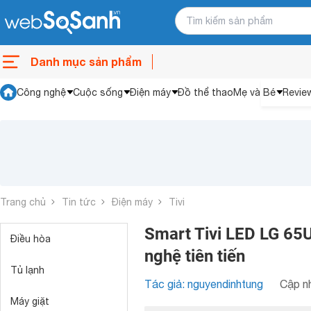
Danh mục sản phẩm
Công nghệ
Cuộc sống
Điện máy
Đồ thể thao
Mẹ và Bé
Revie
Trang chủ
Tin tức
Điện máy
Tivi
Smart Tivi LED LG 65
Điều hòa
nghệ tiên tiến
Tủ lạnh
Tác giả: nguyendinhtung
Cập nh
Máy giặt