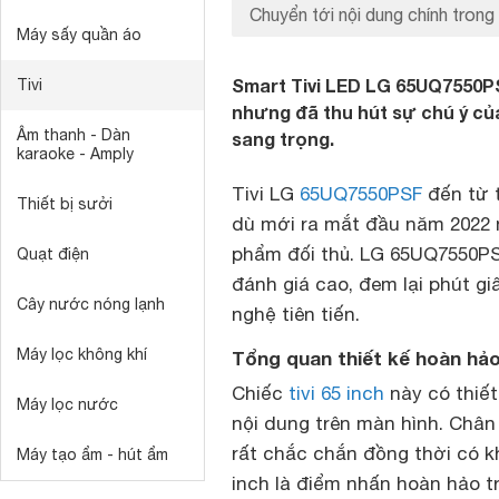
Chuyển tới nội dung chính trong 
Máy sấy quần áo
Smart Tivi LED LG 65UQ7550PS
Tivi
nhưng đã thu hút sự chú ý của
Âm thanh - Dàn
sang trọng.
karaoke - Amply
Tivi LG
65UQ7550PSF
đến từ 
Thiết bị sưởi
dù mới ra mắt đầu năm 2022 
phẩm đối thủ. LG 65UQ7550PS
Quạt điện
đánh giá cao, đem lại phút gi
Cây nước nóng lạnh
nghệ tiên tiến.
Máy lọc không khí
Tổng quan thiết kế hoàn hả
Chiếc
tivi 65 inch
này có thiết
Máy lọc nước
nội dung trên màn hình. Chân 
rất chắc chắn đồng thời có k
Máy tạo ẩm - hút ẩm
inch là điểm nhấn hoàn hảo t