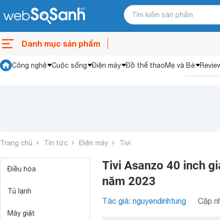
Danh mục sản phẩm
Công nghệ
Cuộc sống
Điện máy
Đồ thể thao
Mẹ và Bé
Revie
Trang chủ
Tin tức
Điện máy
Tivi
Tivi Asanzo 40 inch gi
Điều hòa
năm 2023
Tủ lạnh
Tác giả: nguyendinhtung
Cập nh
Máy giặt