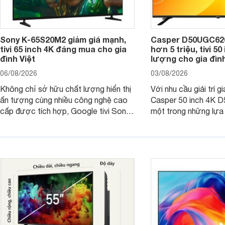
Sony K-65S20M2 giảm giá mạnh,
Casper D50UGC620 
tivi 65 inch 4K đáng mua cho gia
hơn 5 triệu, tivi 5
đình Việt
lượng cho gia đình
06/08/2026
03/08/2026
Không chỉ sở hữu chất lượng hiển thị
Với nhu cầu giải trí gi
ấn tượng cùng nhiều công nghệ cao
Casper 50 inch 4K 
cấp được tích hợp, Google tivi Sony
một trong những lựa
4K 65 inch K-65S20M2 hiện còn đang
trong phân khúc nhờ
được nhiều cửa hàng điện máy giảm
cùng mức giá đang đ
giá sâu.
thống bán lẻ điều ch
hấp dẫn.