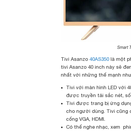
Smart T
Tivi Asanzo
40AS350
là một p
tivi Asanzo 40 inch này sẽ đe
nhất với những thế mạnh như
Tivi với màn hình LED với 4
được truyền tải sắc nét, s
Tivi được trang bị ứng dụng
cho người dùng. Tivi cũng c
cổng VGA, HDMI.
Có thể nghe nhạc, xem phi