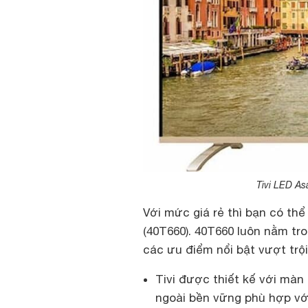
Tivi LED As
Với mức giá rẻ thì bạn có thể
(40T660). 40T660 luôn nằm tr
các ưu điểm nổi bật vượt trội
Tivi được thiết kế với màn
ngoài bền vững phù hợp vớ