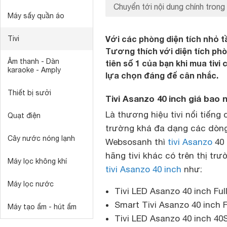
Chuyển tới nội dung chính trong 
Máy sấy quần áo
Với các phòng diện tích nhỏ tầ
Tivi
Tương thích với diện tích ph
Âm thanh - Dàn
tiên số 1 của bạn khi mua tivi c
karaoke - Amply
lựa chọn đáng để cân nhắc.
Thiết bị sưởi
Tivi Asanzo 40 inch giá bao 
Là thương hiệu tivi nổi tiếng
Quạt điện
trường khá đa dạng các dòng 
Cây nước nóng lạnh
Websosanh thì
tivi Asanzo
40 
hãng tivi khác có trên thị tr
Máy lọc không khí
tivi Asanzo 40 inch
như:
Máy lọc nước
Tivi LED Asanzo 40 inch Full
Smart Tivi Asanzo 40 inch F
Máy tạo ẩm - hút ẩm
Tivi LED Asanzo 40 inch 40S