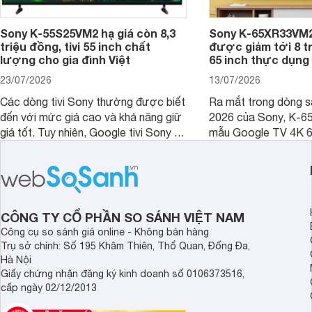
Sony K-55S25VM2 hạ giá còn 8,3
Sony K-65XR33VM2
triệu đồng, tivi 55 inch chất
được giảm tới 8 tr
lượng cho gia đình Việt
65 inch thực dụng
23/07/2026
13/07/2026
Các dòng tivi Sony thường được biết
Ra mắt trong dòng 
đến với mức giá cao và khả năng giữ
2026 của Sony, K-6
giá tốt. Tuy nhiên, Google tivi Sony 55
mẫu Google TV 4K 6
inch K-55S25VM2 lại là một trường
trang bị bộ xử lý XR
hợp đáng chú ý khi có mức giá dễ
tảng Google TV cùng
tiếp cận hơn dù mới ra mắt trong năm
nghệ hỗ trợ nâng cao
2025.
ảnh và âm thanh.
CÔNG TY CỔ PHẦN SO SÁNH VIỆT NAM
Công cụ so sánh giá online - Không bán hàng
Trụ sở chính: Số 195 Khâm Thiên, Thổ Quan, Đống Đa,
Hà Nội
Giấy chứng nhận đăng ký kinh doanh số 0106373516,
cấp ngày 02/12/2013