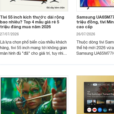
Tivi 55 inch kích thước dài rộng
Samsung UA65M77H
bao nhiêu? Top 4 mẫu giá rẻ 5
triệu đồng, tivi Mi
triệu đáng mua năm 2026
cao cấp
27/07/2026
26/07/2026
Là lựa chọn phổ biến của nhiều khách
Thuộc dòng tivi Sam
hàng, tivi 55 inch mang tới không gian
thế hệ mới 2026 vừa t
màn hình đủ "đã" cho giải trí, tuy nhiên
Samsung UA65M77HA 
việc lựa chọn cũng cần hợp với với
trang
không gian sử dụng. Vậy tivi 55 inch
kích thước dài rộng bao nhiêu cm và
dùng cho phòng bao nhiêu m2?