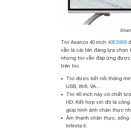
Smart
Tivi Asanzo 40 inch
40ES900
đ
vẫn là cái tên đáng lựa chọn t
nhưng tivi vẫn đáp ứng được
trên tivi.
Tivi được kết nối thông mi
USB, Wifi, VA…
Tivi 40 inch này có chất lư
HD. Kết hợp với đó là công 
giúp hình ảnh chân thực nh
Âm thanh chân thực, sống 
Infinite II.