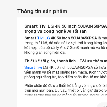
Thông tin sản phẩm
Smart Tivi LG 4K 50 inch 50UA8450PSA 
trọng và công nghệ AI tối tân
Smart
Tivi LG
4K 50 inch 50UA8450PSA
là mẫ
trong thiết kế, độ sắc nét vượt trội trong từng kh
kết hợp của bộ xử lý AI α7 Gen8 mạnh mẽ và hệ đ
không gian sống hiện đại.
Thiết kế tối giản, thanh lịch – Tối ưu thẩm
Smart Tivi
LG 4K 50 inch 50UA8450PSA sở hữu ki
viền mảnh và bề mặt phẳng liền mạch. Kích thước
phòng ngủ riêng tư, tạo điểm nhấn tinh tế mà khô
Phần chân đế được thiết kế bằng vỏ nhựa có lõi 
trên mọi mặt bàn. Dù vậy, thiết bị vẫn giữ được v
trọng lượng nhẹ và độ mỏng ấn tượng, người dùng
sử dụng và tăng tính thẩm mỹ cho căn phòng.