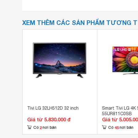
XEM THÊM CÁC SẢN PHẨM TƯƠNG 
ullHD
Tivi LG 32LH512D 32 inch
Smart Tivi LG 4K 
55UR811C0SB
Giá từ 5.830.000 đ
Giá từ 5.005.0
2
45
Có
nơi bán
Có
nơi bán