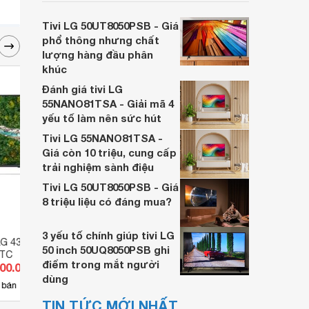
nhu cầu giải trí của người dùng.
Tivi LG 50UT8050PSB - Giá
phổ thông nhưng chất
lượng hàng đầu phân
khúc
Đánh giá tivi LG
55NANO81TSA - Giải mã 4
yếu tố làm nên sức hút
Tivi LG 55NANO81TSA -
Giá còn 10 triệu, cung cấp
trải nghiệm sành điệu
Tivi LG 50UT8050PSB - Giá
8 triệu liệu có đáng mua?
3 yếu tố chính giúp tivi LG
LG 43 inch 4K
Tivi Smart LG 43 inch FullHD
Smart
50 inch 50UQ8050PSB ghi
PTC
43LM6300PTB
43UQ
điểm trong mắt người
800.000 đ
Giá từ 5.690.000 đ
Giá 
dùng
12
 bán
Có
nơi bán
Có
TIN TỨC MỚI NHẤT