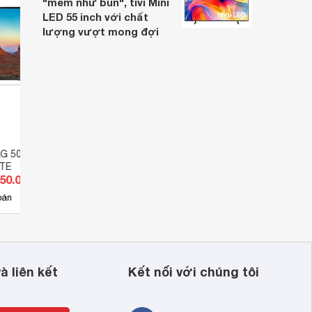
"mềm như bún", tivi Mini
LED 55 inch với chất
lượng vượt mong đợi
LG 50 inch 4K
Tivi Smart LG 50 inch 4K
Smart
TE
50UK6540PTD
43UQ
950.000 đ
Giá từ 4.730.000 đ
Giá 
12
bán
Có
nơi bán
Ch
à liên kết
Kết nối với chúng tôi