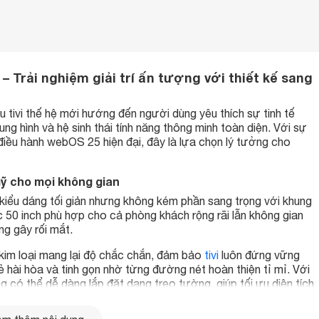
– Trải nghiệm giải trí ấn tượng với thiết kế sang
u tivi thế hệ mới hướng đến người dùng yêu thích sự tinh tế
ung hình và hệ sinh thái tính năng thông minh toàn diện. Với sự
iều hành webOS 25 hiện đại, đây là lựa chọn lý tưởng cho
 mỹ cho mọi không gian
ểu dáng tối giản nhưng không kém phần sang trọng với khung
 50 inch phù hợp cho cả phòng khách rộng rãi lẫn không gian
ng gây rối mắt.
kim loại mang lại độ chắc chắn, đảm bảo
tivi
luôn đứng vững
ẻ hài hòa và tinh gọn nhờ từng đường nét hoàn thiện tỉ mỉ. Với
 có thể dễ dàng lắp đặt dạng treo tường, giúp tối ưu diện tích