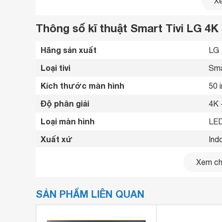
Xe
Thông số kĩ thuật Smart Tivi LG 4
Hãng sản xuất
LG 
Loại tivi
Sma
Kích thước màn hình
50 
Độ phân giải
4K 
Loại màn hình
LED
Xuất xứ
Ind
Năm ra mắt
202
Xem chi
Bluetooth
Có 
SẢN PHẨM LIÊN QUAN
Kết nối internet
Cổn
Cổng HDMI
3 c