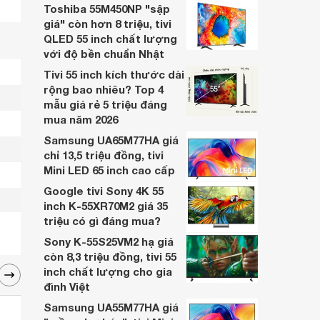
Toshiba 55M450NP "sập
giá" còn hơn 8 triệu, tivi
QLED 55 inch chất lượng
với độ bền chuẩn Nhật
Tivi 55 inch kích thước dài
rộng bao nhiêu? Top 4
mẫu giá rẻ 5 triệu đáng
mua năm 2026
Samsung UA65M77HA giá
chỉ 13,5 triệu đồng, tivi
Mini LED 65 inch cao cấp
Google tivi Sony 4K 55
inch K-55XR70M2 giá 35
triệu có gì đáng mua?
Sony K-55S25VM2 hạ giá
còn 8,3 triệu đồng, tivi 55
inch chất lượng cho gia
đình Việt
Samsung UA55M77HA giá