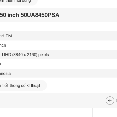
m thêm nội dung
K 50 inch 50UA8450PSA
rt Tivi 
inch
- UHD (3840 x 2160) pixels
 
onesia 
5 
 tiết thông số kĩ thuật
g LAN, Wifi 
ổng 