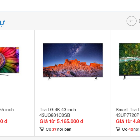
TỰ
55 inch
Tivi LG 4K 43 inch
Smart Tivi 
43UQ801C0SB
43UP7720
00 đ
Giá từ 5.165.000 đ
Giá từ 4.
37
43
Có
nơi bán
Có
nơi