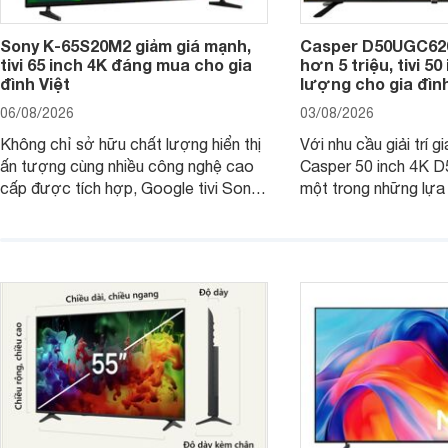
Sony K-65S20M2 giảm giá mạnh,
Casper D50UGC620 
tivi 65 inch 4K đáng mua cho gia
hơn 5 triệu, tivi 5
đình Việt
lượng cho gia đình
06/08/2026
03/08/2026
Không chỉ sở hữu chất lượng hiển thị
Với nhu cầu giải trí gi
ấn tượng cùng nhiều công nghệ cao
Casper 50 inch 4K 
cấp được tích hợp, Google tivi Sony
một trong những lựa
4K 65 inch K-65S20M2 hiện còn đang
trong phân khúc nhờ
được nhiều cửa hàng điện máy giảm
cùng mức giá đang đ
giá sâu.
thống bán lẻ điều ch
hấp dẫn.