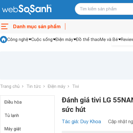
Danh mục sản phẩm
Công nghệ
Cuộc sống
Điện máy
Đồ thể thao
Mẹ và Bé
Revie
Trang chủ
Tin tức
Điện máy
Tivi
Đánh giá tivi LG 55NA
Điều hòa
sức hút
Tủ lạnh
Tác giả: Duy Khoa
Cập nhật ng
Máy giặt