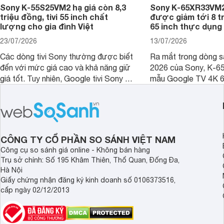
Sony K-55S25VM2 hạ giá còn 8,3
Sony K-65XR33VM2
triệu đồng, tivi 55 inch chất
được giảm tới 8 tr
lượng cho gia đình Việt
65 inch thực dụng
23/07/2026
13/07/2026
Các dòng tivi Sony thường được biết
Ra mắt trong dòng 
đến với mức giá cao và khả năng giữ
2026 của Sony, K-6
giá tốt. Tuy nhiên, Google tivi Sony 55
mẫu Google TV 4K 6
inch K-55S25VM2 lại là một trường
trang bị bộ xử lý XR
hợp đáng chú ý khi có mức giá dễ
tảng Google TV cùng
tiếp cận hơn dù mới ra mắt trong năm
nghệ hỗ trợ nâng cao
2025.
ảnh và âm thanh.
CÔNG TY CỔ PHẦN SO SÁNH VIỆT NAM
Công cụ so sánh giá online - Không bán hàng
Trụ sở chính: Số 195 Khâm Thiên, Thổ Quan, Đống Đa,
Hà Nội
Giấy chứng nhận đăng ký kinh doanh số 0106373516,
cấp ngày 02/12/2013