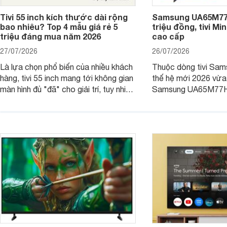
Tivi 55 inch kích thước dài rộng
Samsung UA65M77H
bao nhiêu? Top 4 mẫu giá rẻ 5
triệu đồng, tivi Mi
triệu đáng mua năm 2026
cao cấp
27/07/2026
26/07/2026
Là lựa chọn phổ biến của nhiều khách
Thuộc dòng tivi Sam
hàng, tivi 55 inch mang tới không gian
thế hệ mới 2026 vừa t
màn hình đủ "đã" cho giải trí, tuy nhiên
Samsung UA65M77HA 
việc lựa chọn cũng cần hợp với với
trang
không gian sử dụng. Vậy tivi 55 inch
kích thước dài rộng bao nhiêu cm và
dùng cho phòng bao nhiêu m2?