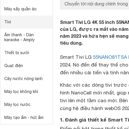
Chuyển tới nội dung chính trong 
Máy sấy quần áo
Smart Tivi LG 4K 55 inch 55N
Tivi
của LG, được ra mắt vào năm 
Âm thanh - Dàn
năm 2023 và hứa hẹn sẽ mang 
karaoke - Amply
tiêu dùng.
Thiết bị sưởi
Smart Tivi LG
55NANO81TSA
2024. Nó đến để thay thế ch
Quạt điện
đến nhiều cải tiến và tính nă
Cây nước nóng lạnh
Khác với các dòng tivi trướ
Máy lọc không khí
hình NanoCell mới nhất, giúp
tivi lên một tầm cao mới. Bên 
Máy lọc nước
cùng hệ điều hành webOS 202
Máy tạo ẩm - hút ẩm
1. Đánh giá thiết kế Smart 
Điểm nổi bật trong thiết kế 