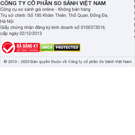
Tổng công suất loa
20 W (2 loa m
CÔNG TY CỔ PHẦN SO SÁNH VIỆT NAM
Công cụ so sánh giá online - Không bán hàng
Kích thước có chân, đặt bàn
123.9 x 77.2 
Trụ sở chính: Số 195 Khâm Thiên, Thổ Quan, Đống Đa,
Hà Nội
Trọng lượng có chân
18.8 kg
Giấy chứng nhận đăng ký kinh doanh số 0106373516,
cấp ngày 02/12/2013
Kích thước không chân, treo tường
 123.9 x 71.7
Trọng lượng không có chân
16.8 kg
Nổi bật với thiết kế sang trọng, kiểu dáng thanh t
Smart
Tivi LG
55 inch 55UH770T là một lựa chọn tuyệt vời d
Công suất
170 W
55 inch của
tivi
sẽ đảmbảo dù bạn đặt tivi ở một không gian r
© 2013 - 2023 Bản quyền thuộc về Công ty cổ phần So Sánh Việt Nam