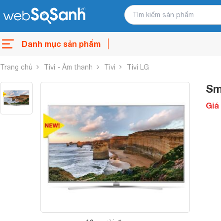
Danh mục sản phẩm
Trang chủ
Tivi - Âm thanh
Tivi
Tivi LG
Sm
Giá 