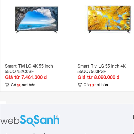
Cổng AV
Có cổng Comp
Hệ điều hành, giao diện
WebOS 
Ứng dụng có sẵn
YouTube, Trìn
Tích hợp đầu thu kỹ thuật số
DVB-T2 
Kết nối không dây với điện thoại, máy
Bằng Miracast
tính bảng
Chuyển video,
Remote thông minh
Có Magic Remo
Smart Tivi LG 4K 55 inch
Smart Tivi LG 55 inch 4K
55UQ752C0SF
55UQ7500PSF
Kết nối Bàn phím, chuột
Có 
Giá từ 7.461.300 đ
Giá từ 8.090.000 đ
Tính năng khác
26
13
Có
nơi bán
Có
nơi bán
Tìm kiếm bằng 
Ultra Luminan
Công nghệ hình ảnh
lượng tử Quan
lên 4K 
Công nghệ chế
Công nghệ âm thanh
Surround, LG