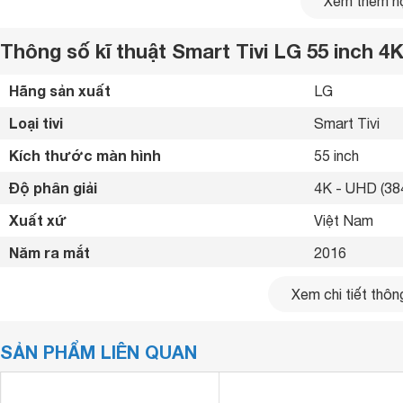
Xem thêm nộ
Thông số kĩ thuật Smart Tivi LG 55 inch 
Hãng sản xuất
LG 
Loại tivi
Smart Tivi 
Kích thước màn hình
55 inch
Độ phân giải
4K - UHD (384
Xuất xứ
Việt Nam 
Năm ra mắt
2016 
Kết nối internet
Cổng LAN, Wif
Xem chi tiết thông
Cổng HDMI
3 cổng 
SẢN PHẨM LIÊN QUAN
USB
2 cổng 
Cổng xuất âm thanh
Cổng Optical (