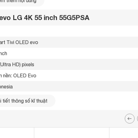
m thêm nội dung
chân thực như đời thực.
 evo LG 4K 55 inch 55G5PSA
rt Tivi OLED evo 
inch
(Ultra HD) pixels
 nền: OLED Evo 
onesia 
5 
 tiết thông số kĩ thuật
etooth 5.3 
g LAN, Wifi 
ổng HDMI có 1 cổng HDMI eARC (ARC) 