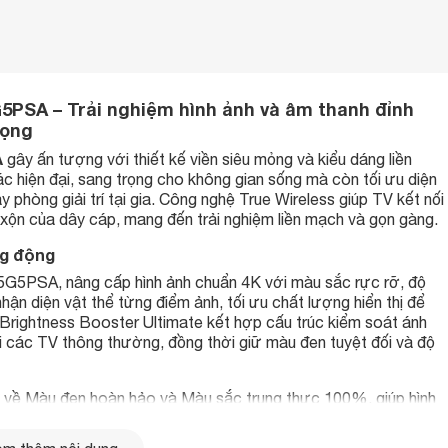
G5PSA – Trải nghiệm hình ảnh và âm thanh đỉnh
rọng
A
gây ấn tượng với thiết kế viền siêu mỏng và kiểu dáng liền
ác hiện đại, sang trọng cho không gian sống mà còn tối ưu diện
 phòng giải trí tại gia. Công nghệ True Wireless giúp TV kết nối
ộn xộn của dây cáp, mang đến trải nghiệm liền mạch và gọn gàng.
ng động
55G5PSA, nâng cấp hình ảnh chuẩn 4K với màu sắc rực rỡ, độ
nhận diện vật thể từng điểm ảnh, tối ưu chất lượng hiển thị để
Brightness Booster Ultimate kết hợp cấu trúc kiểm soát ánh
i các TV thông thường, đồng thời giữ màu đen tuyệt đối và độ
về Màu đen hoàn hảo và Màu sắc trung thực 100%, giúp hình
n ánh sáng mạnh. Công nghệ AI Picture Pro với AI Super
ED Dynamic Tone Mapping phân tích từng điểm ảnh, nâng cao