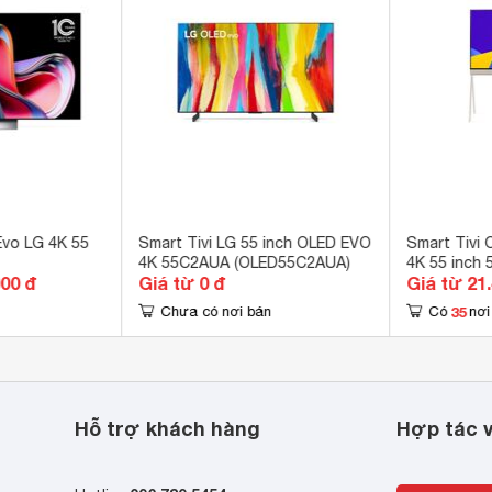
ổng USB A 
ổng Optical (Digital Audio), 1 cổng eARC (ARC) 
OS 25 
ix

Tube

Play

 Go

60

axy Play, K+ 
Evo LG 4K 55
Smart Tivi LG 55 inch OLED EVO
Smart Tivi
4K 55C2AUA (OLED55C2AUA)
4K 55 inch
000 đ
hinQ

Giá từ 0 đ
Giá từ 21
lay 2

35
Chưa có nơi bán
Có
nơi
gle Cast 
ic Remote 
n diện giọng nói LG Voice Recognition

Hỗ trợ khách hàng
Hợp tác v
Voice Search - tìm kiếm bằng giọng nói tiếng Việt

nd Pro
xa (Chưa có tiếng Việt) 
ông suất 60W kết hợp Dolby Atmos, tạo hiệu ứng âm thanh
 dụng LG ThinQ 