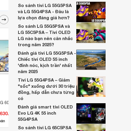
khả năng chống lóa, giúp người xem đắm
So sánh tivi LG 55G5PSA
chìm hoàn toàn trong không khí sôi động
và LG 55G4PSA - Đâu là
của trận đấu.
lựa chọn đáng giá hơn?
So sánh LG 55G5PSA và
LG 55C5PSA – Tivi OLED
LG nào bạn nên cân nhắc
trong năm 2025?
Đánh giá tivi LG 55G5PSA -
Chiếc tivi OLED 55 inch
'đỉnh nóc, kịch trần' nhất
năm 2025
Tivi LG 55G4PSA – Giảm
"sốc" xuống dưới 30 triệu
đồng, hấp dẫn chưa từng
có
LG 60 inch 4K
Smart Tivi OLED LG 55EG9A7T-
Smart
Đánh giá smart tivi OLED
55 inch
55B1
Evo LG 4K 55 inch
.630.000 đ
Giá từ 23.200.000 đ
Giá 
55G4PSA
2
bán
Có
nơi bán
Có
So sánh tivi LG 65C5PSA