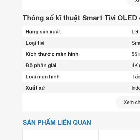
Xe
độ sáng, chiều sâu và chi tiết, mang lại hình ảnh 
Thông số kĩ thuật Smart Tivi OLED
Hãng sản xuất
LG 
Loại tivi
Sma
Kích thước màn hình
55 
Độ phân giải
4K 
Loại màn hình
Tấm
Xuất xứ
Ind
Năm ra mắt
202
Xem chi
Bluetooth
Blu
SẢN PHẨM LIÊN QUAN
Kết nối internet
Cổn
Cổng HDMI
4 c