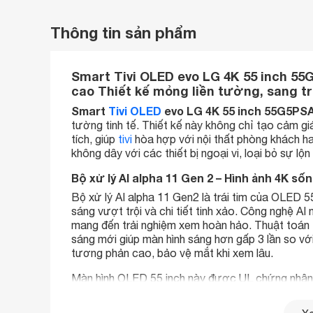
Thông tin sản phẩm
Smart Tivi OLED evo LG 4K 55 inch 55
cao Thiết kế mỏng liền tường, sang t
Smart
Tivi OLED
evo LG 4K 55 inch 55G5PS
tường tinh tế. Thiết kế này không chỉ tạo cảm gi
tích, giúp
tivi
hòa hợp với nội thất phòng khách hay
không dây với các thiết bị ngoại vi, loại bỏ sự l
Bộ xử lý AI alpha 11 Gen 2 – Hình ảnh 4K số
Bộ xử lý AI alpha 11 Gen2 là trái tim của OLED 
sáng vượt trội và chi tiết tinh xảo. Công nghệ AI 
mang đến trải nghiệm xem hoàn hảo. Thuật toán 
sáng mới giúp màn hình sáng hơn gấp 3 lần so vớ
tương phản cao, bảo vệ mắt khi xem lâu.
Màn hình OLED 55 inch này được UL chứng nhận 
ảnh sống động và sắc nét ngay cả trong điều kiệ
Upscaling, AI Perceived Object Enhancer và OL