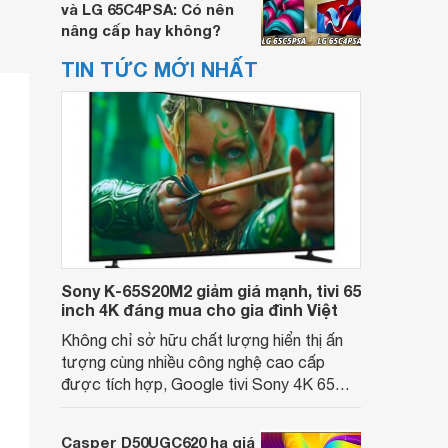
và LG 65C4PSA: Có nên
nâng cấp hay không?
TIN TỨC MỚI NHẤT
Sony K-65S20M2 giảm giá mạnh, tivi 65
inch 4K đáng mua cho gia đình Việt
Không chỉ sở hữu chất lượng hiển thị ấn
tượng cùng nhiều công nghệ cao cấp
được tích hợp, Google tivi Sony 4K 65
inch K-65S20M2 hiện còn đang được
nhiều cửa hàng điện máy giảm giá sâu.
Casper D50UGC620 hạ giá