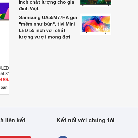
inch chất lượng cho gia
đình Việt
Samsung UA55M77HA giá
"mềm như bún", tivi Mini
LED 55 inch với chất
lượng vượt mong đợi
 OLED Evo Posé LG
Smart Tivi LG OLED 55 Inch 4K
Tivi 
 55LX1QPSA
55LX1TPSA
55B9
.489.000 đ
Giá từ 26.000.000 đ
Giá 
42
 bán
Có
nơi bán
Có
à liên kết
Kết nối với chúng tôi