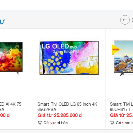
TỰ
ED AI 4K 75
Smart Tivi OLED LG 65 inch 4K
Smart Tivi 
SA
65G2PSA
60UH617T
000 đ
Giá từ 25.285.000 đ
Giá từ 25
53
1
Có
nơi bán
Có
nơi 