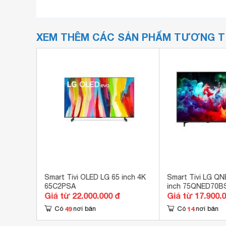
XEM THÊM CÁC SẢN PHẨM TƯƠNG 
osé LG
Smart Tivi OLED LG 65 inch 4K
Smart Tivi LG QN
65C2PSA
inch 75QNED70B
Giá từ 22.000.000 đ
Giá từ 17.900.
49
14
Có
nơi bán
Có
nơi bán