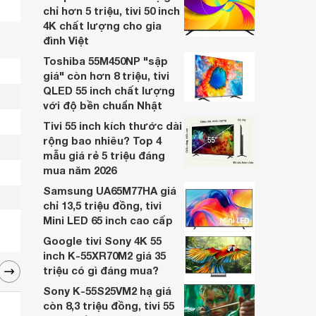
chỉ hơn 5 triệu, tivi 50 inch
4K chất lượng cho gia
đình Việt
Toshiba 55M450NP "sập
giá" còn hơn 8 triệu, tivi
QLED 55 inch chất lượng
với độ bền chuẩn Nhật
Tivi 55 inch kích thước dài
rộng bao nhiêu? Top 4
mẫu giá rẻ 5 triệu đáng
mua năm 2026
Samsung UA65M77HA giá
chỉ 13,5 triệu đồng, tivi
Mini LED 65 inch cao cấp
Google tivi Sony 4K 55
inch K-55XR70M2 giá 35
triệu có gì đáng mua?
Sony K-55S25VM2 hạ giá
còn 8,3 triệu đồng, tivi 55