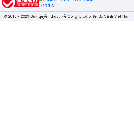
Trọng lượng có chân
6.6 kg
Kích thước không chân, treo tường
95.78 x 55.88
© 2013 - 2023 Bản quyền thuộc về Công ty cổ phần So Sánh Việt Nam
Trọng lượng không có chân
6.4 kg