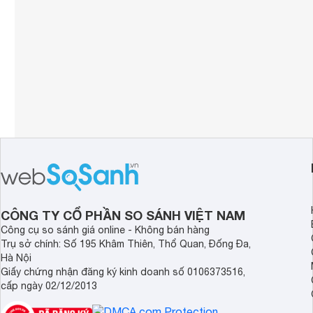
HDR10+

4K Upscaling

Mega Contrast
UHD Dimming
Công nghệ hình ảnh
Motion Xcelera
Chế độ Filmmak
Bộ Tăng Cườn
Tăng Cường 
Bộ xử lý
Crystal Proce
Tần số quét thực
50 Hz 
OTS Lite

Công nghệ âm thanh
Q-Symphony

CÔNG TY CỔ PHẦN SO SÁNH VIỆT NAM
Adaptive Sou
Công cụ so sánh giá online - Không bán hàng
Trụ sở chính: Số 195 Khâm Thiên, Thổ Quan, Đống Đa,
Tổng công suất loa
20W 
Hà Nội
Giấy chứng nhận đăng ký kinh doanh số 0106373516,
Số lượng loa
2 
cấp ngày 02/12/2013
Kích thước có chân, đặt bàn
95.78 x 60.9 