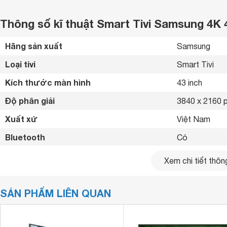
Thông số kĩ thuật Smart Tivi Samsung 4K 
Hãng sản xuất
Samsung 
Loại tivi
Smart Tivi 
Kích thước màn hình
43 inch
Độ phân giải
3840 x 2160 p
Xuất xứ
Việt Nam 
Bluetooth
Có 
Kết nối internet
LAN, Wiifi 
Xem chi tiết thông
Cổng HDMI
3 cổng 
SẢN PHẨM LIÊN QUAN
USB
2 cổng 
Hệ điều hành, giao diện
Tizen OS 