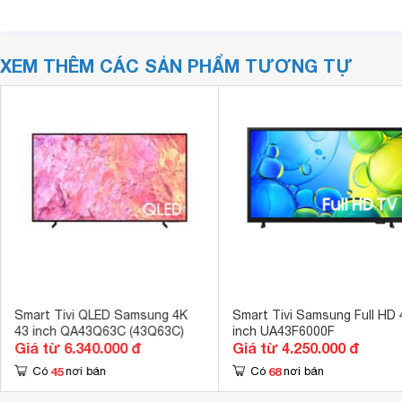
XEM THÊM CÁC SẢN PHẨM TƯƠNG TỰ
Smart Tivi QLED Samsung 4K
Smart Tivi Samsung Full HD 
43 inch QA43Q63C (43Q63C)
inch UA43F6000F
Giá từ 6.340.000 đ
Giá từ 4.250.000 đ
45
68
Có
nơi bán
Có
nơi bán