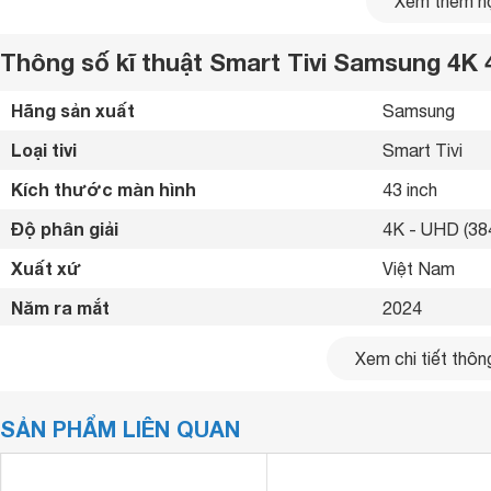
Xem thêm nộ
Thông số kĩ thuật Smart Tivi Samsung 
Hãng sản xuất
Samsung 
Loại tivi
Smart Tivi 
Kích thước màn hình
43 inch
Độ phân giải
4K - UHD (384
Xuất xứ
Việt Nam 
Năm ra mắt
2024 
Bluetooth
Có 
Độ phân giải Ultra HD 4K - Hình ảnh sắc nét, sống độ
Xem chi tiết thông
Smart
Tivi Samsung
4K 43 inch LH43BEDHVGKXXV được tran
Kết nối internet
Cổng LAN, Wif
với
tivi Full HD
thông thường. Với số lượng điểm ảnh khổng l
SẢN PHẨM LIÊN QUAN
Cổng HDMI
đến từng chi tiết, cho bạn cảm giác như đang xem trực tiếp
3 cổng 
Công nghệ Purcolor - Màu sắc rực rỡ, sống động
USB
1 cổng 