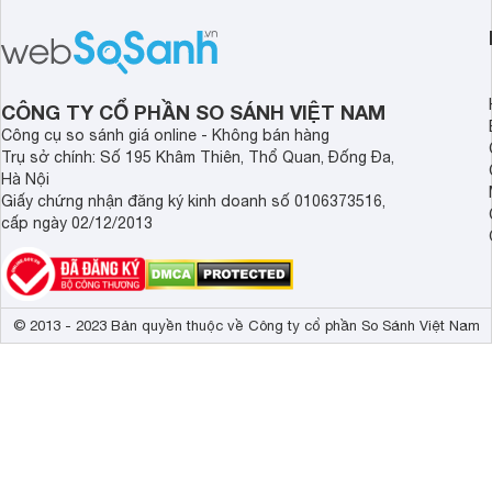
Hỗ trợ HDR+

UHD Dimming
Công nghệ hình ảnh
Motion Xcelera
4K Upscaling

Contrast Enhan
CÔNG TY CỔ PHẦN SO SÁNH VIỆT NAM
Auto Game Mo
Công cụ so sánh giá online - Không bán hàng
HGiG 
Trụ sở chính: Số 195 Khâm Thiên, Thổ Quan, Đống Đa,
Bộ xử lý
Crystal Proce
Hà Nội
Giấy chứng nhận đăng ký kinh doanh số 0106373516,
Tần số quét thực
50Hz 
cấp ngày 02/12/2013
Q-Symphony

Công nghệ âm thanh
OTS Lite

Adaptive Sou
© 2013 - 2023 Bản quyền thuộc về Công ty cổ phần So Sánh Việt Nam
Tổng công suất loa
20W 
Số lượng loa
2 
Kích thước có chân, đặt bàn
111.08 x 69.5
Trọng lượng có chân
8.6 kg