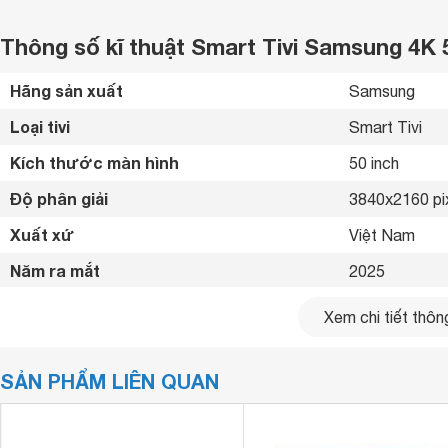
Thông số kĩ thuật Smart Tivi Samsung 4K 
Hãng sản xuất
Samsung 
Loại tivi
Smart Tivi 
Kích thước màn hình
50 inch
Độ phân giải
3840x2160 pi
Xuất xứ
Việt Nam 
Năm ra mắt
2025 
Bluetooth
Có 
Xem chi tiết thông
Kết nối internet
LAN, Wifi 
SẢN PHẨM LIÊN QUAN
Cổng HDMI
3 cổng 
USB
1 cổng 