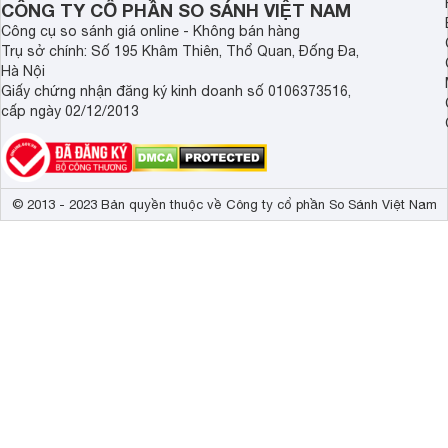
CÔNG TY CỔ PHẦN SO SÁNH VIỆT NAM
Chế độ máy tí
Tính năng khác
camera) 
Công cụ so sánh giá online - Không bán hàng
Trụ sở chính: Số 195 Khâm Thiên, Thổ Quan, Đống Đa,
Chuyển động m
Hà Nội
HDR10+

Giấy chứng nhận đăng ký kinh doanh số 0106373516,
Dynamic Crysta
cấp ngày 02/12/2013
Kiểm soát đèn
Công nghệ hình ảnh
Nâng cấp độ t
Chống xé hình
Super Ultra W
Giảm độ trễ 
© 2013 - 2023 Bản quyền thuộc về Công ty cổ phần So Sánh Việt Nam
Bộ xử lý
Bộ xử lý Cryst
Tần số quét thực
60 Hz 
Công nghệ âm thanh
Âm thanh chuy
Tổng công suất loa
20W 
Số lượng loa
2 
Kích thước có chân, đặt bàn
145.17 x 89.7