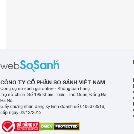
Công nghệ hình ảnh
HDR 10+

UHD Dimming
Contrast Enha
Adaptive Sound
Công nghệ âm thanh
Q - Symphony
Object Tracki
Tổng công suất loa
20W 
Số lượng loa
2 
Kích thước có chân, đặt bàn
166.81 x 100.
Kích thước không chân, treo tường
166.81 x 95.7
CÔNG TY CỔ PHẦN SO SÁNH VIỆT NAM
Công cụ so sánh giá online - Không bán hàng
Trụ sở chính: Số 195 Khâm Thiên, Thổ Quan, Đống Đa,
Hà Nội
Giấy chứng nhận đăng ký kinh doanh số 0106373516,
cấp ngày 02/12/2013