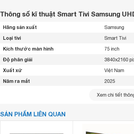
Thông số kĩ thuật Smart Tivi Samsung UH
Hãng sản xuất
Samsung 
Loại tivi
Smart Tivi 
Kích thước màn hình
75 inch
Độ phân giải
3840x2160 pi
Xuất xứ
Việt Nam 
Năm ra mắt
2025 
Bluetooth
Có 
Xem chi tiết thông
Kết nối internet
WiFi. LAN 
SẢN PHẨM LIÊN QUAN
Cổng HDMI
3 cổng 
USB
2 cổng 