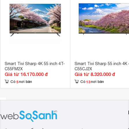
Cổng xuất âm thanh
tháo rời chân đế treo tường vô cùng tiện lợi không tốn nhiều
Jack loa 3.5 
Cổng AV
Cổng Compos
Hệ điều hành, giao diện
Android 11 
Ứng dụng có sẵn
YouTube, Trìn
Tích hợp đầu thu kỹ thuật số
DVB-T2 
Kết nối không dây với điện thoại, máy
Screen Mirror
tính bảng
Smart Tivi Sharp 4K 55 inch 4T-
Smart Tivi Sharp 55 inch 4K 
C55FM2X
C55CJ2X
Remote thông minh
Có 
Giá từ 16.170.000 đ
Giá từ 8.320.000 đ
Kết nối Bàn phím, chuột
5
13
Có
nơi bán
Có
nơi bán
Có 
Tính năng khác
Tìm kiếm bằng
Công nghệ hình ảnh
Công nghệ Do
Công nghệ âm thanh
Dolby Audio 
Tổng công suất loa
20W 