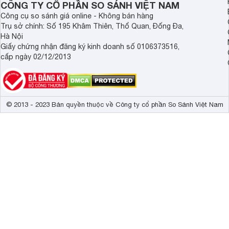
CÔNG TY CỔ PHẦN SO SÁNH VIỆT NAM
Kích thước có chân, đặt bàn
123.5 x 77.5 
Công cụ so sánh giá online - Không bán hàng
Trụ sở chính: Số 195 Khâm Thiên, Thổ Quan, Đống Đa,
Trọng lượng có chân
13 kg
Hà Nội
Kích thước không chân, treo tường
123.5 x 72 x 
Giấy chứng nhận đăng ký kinh doanh số 0106373516,
cấp ngày 02/12/2013
Trọng lượng không có chân
12.8 kg
© 2013 - 2023 Bản quyền thuộc về Công ty cổ phần So Sánh Việt Nam
Smart Tivi Sharp 55 inch 4T-C55EK2X sở hữu chất l
Hãng Sharp trang bị cho chiếc
tivi 55 inch
này của mình độ p