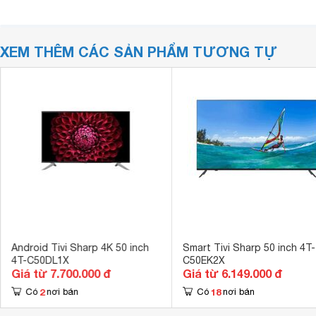
XEM THÊM CÁC SẢN PHẨM TƯƠNG TỰ
Android Tivi Sharp 4K 50 inch
Smart Tivi Sharp 50 inch 4T-
4T-C50DL1X
C50EK2X
Giá từ 7.700.000 đ
Giá từ 6.149.000 đ
2
18
Có
nơi bán
Có
nơi bán