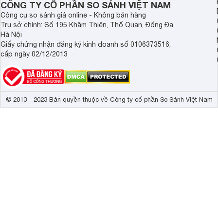
Kích thước có chân, đặt bàn
73.5 x 48.1 x
CÔNG TY CỔ PHẦN SO SÁNH VIỆT NAM
Công cụ so sánh giá online - Không bán hàng
Trọng lượng có chân
5.2 kg
Trụ sở chính: Số 195 Khâm Thiên, Thổ Quan, Đống Đa,
Hà Nội
Kích thước không chân, treo tường
73.5 x 44.6 x
Giấy chứng nhận đăng ký kinh doanh số 0106373516,
Trọng lượng không có chân
4.9 kg
cấp ngày 02/12/2013
Công suất
45 W
© 2013 - 2023 Bản quyền thuộc về Công ty cổ phần So Sánh Việt Nam