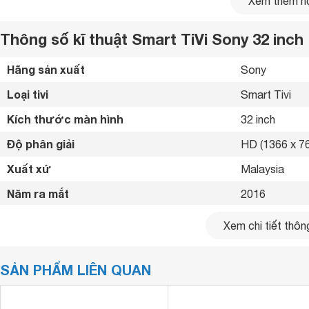
Xem thêm nộ
Thông số kĩ thuật Smart TiVi Sony 32 i
Hãng sản xuất
Sony 
Loại tivi
Smart Tivi 
Kích thước màn hình
32 inch
Độ phân giải
HD (1366 x 76
Xuất xứ
Malaysia 
Năm ra mắt
2016 
Kết nối internet
Cổng LAN, Wif
Xem chi tiết thông
Cổng HDMI
2 cổng 
SẢN PHẨM LIÊN QUAN
USB
2 cổng 
Cổng xuất âm thanh
Jack loa 3.5 