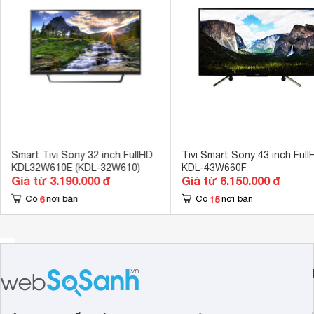
Cổng AV
Cổng Compos
Hệ điều hành, giao diện
Linux 
Netflix, Youtu
Ứng dụng có sẵn
MP3, trình du
Tích hợp đầu thu kỹ thuật số
DVB-T2 
Kết nối không dây với điện thoại, máy
Chiếu màn hìn
tính bảng
Smart Tivi Sony 32 inch FullHD
Tivi Smart Sony 43 inch Full
Remote thông minh
Không dùng đ
KDL32W610E (KDL-32W610)
KDL-43W660F
Giá từ 3.190.000 đ
Giá từ 6.150.000 đ
Kết nối Bàn phím, chuột
Có thể kết nối
6
15
Có
nơi bán
Có
nơi bán
Công nghệ hình ảnh
X-Reality PR
Tần số quét thực
60 Hz 
Công nghệ âm thanh
Clear Phase, D
Tổng công suất loa
10 W (2 loa mỗ