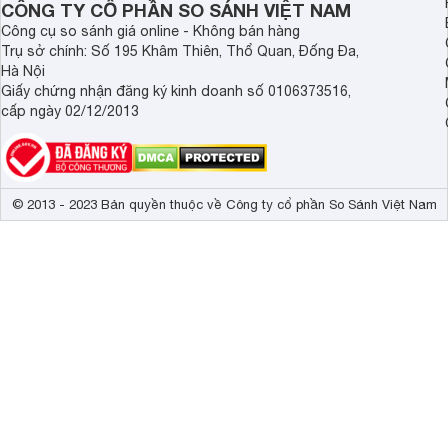
Kích thước không chân, treo tường
73.1 x 44.1 x
CÔNG TY CỔ PHẦN SO SÁNH VIỆT NAM
Công cụ so sánh giá online - Không bán hàng
Trọng lượng không có chân
5.8 kg
Trụ sở chính: Số 195 Khâm Thiên, Thổ Quan, Đống Đa,
Hà Nội
Công suất
60 W
Giấy chứng nhận đăng ký kinh doanh số 0106373516,
cấp ngày 02/12/2013
© 2013 - 2023 Bản quyền thuộc về Công ty cổ phần So Sánh Việt Nam
Âm thanh chân thực, mạnh mẽ
Tivi Sony 32 inch
Chiếc
này sở hữu công nghệ ClearAudio+ 
sâu hơn. Bên cạnh đó,
loa
Bass Reflex với thiết kế thùng l
giúp người nghe cảm nhận được từng nhịp trầm thấp, lên c