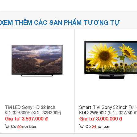
XEM THÊM CÁC SẢN PHẨM TƯƠNG TỰ
Tivi LED Sony HD 32 inch
Smart TiVi Sony 32 inch Ful
KDL32R300E (KDL-32R300E)
KDL32W600D (KDL-32W600D
Giá từ 3.597.000 đ
Giá từ 3.000.000 đ
20
24
Có
nơi bán
Có
nơi bán