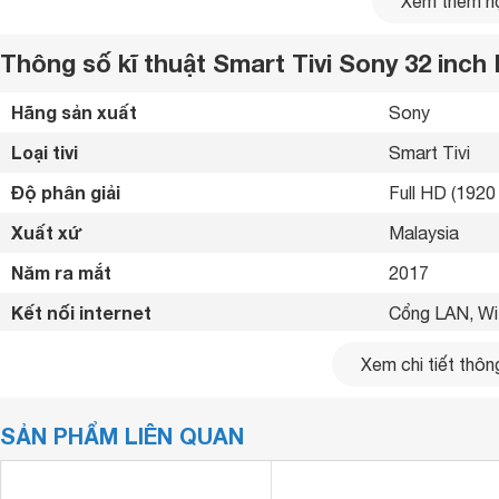
Xem thêm nộ
Thông số kĩ thuật Smart Tivi Sony 32 in
Hãng sản xuất
Sony 
Loại tivi
Smart Tivi 
Độ phân giải
Full HD (1920 
Xuất xứ
Malaysia 
Năm ra mắt
2017 
Kết nối internet
Cổng LAN, Wif
Cổng HDMI
2 cổng 
Xem chi tiết thông
Tivi
đạt chuẩn HDR với độ tương phản đáng kinh ngạc,
USB
2 cổng 
Smart Tivi
Sony 32 inch KDL-32W610E
được trang bị độ 
PRO nâng cấp điểm ảnh cùng chức năng giảm nhiễu, tăng
SẢN PHẨM LIÊN QUAN
Cổng xuất âm thanh
Cổng hỗn hợp
lượng hình ảnh sống động y như thật.
Cổng AV
Cổng Compos