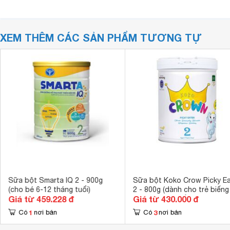
XEM THÊM CÁC SẢN PHẨM TƯƠNG TỰ
Sữa bột Smarta IQ 2 - 900g
Sữa bột Koko Crow Picky Ea
(cho bé 6-12 tháng tuổi)
2 - 800g (dành cho trẻ biếng
Giá từ 459.228 đ
Giá từ 430.000 đ
từ 24 tháng tuổi trở lên)
1
3
Có
nơi bán
Có
nơi bán