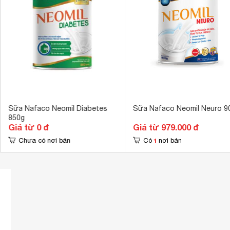
trùng sạch sẽ
cho thêm 5 mu
Hướng dẫn sử dụng
đều cho đến kh
- Sử dụng 2 –
dụng hết sau 1
Bảo quản sản 
Hướng dẫn bảo quản
sản phẩm. Lon
Sữa Nafaco Neomil Diabetes
Sữa Nafaco Neomil Neuro 9
850g
Giá từ 0 đ
Giá từ 979.000 đ
1
Chưa có nơi bán
Có
nơi bán