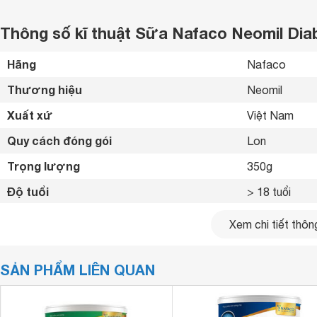
Thông số kĩ thuật Sữa Nafaco Neomil Dia
Hãng
Nafaco 
Thương hiệu
Neomil 
Xuất xứ
Việt Nam 
Quy cách đóng gói
Lon 
Trọng lượng
350g 
Độ tuổi
> 18 tuổi 
Thay thế bữa 
Xem chi tiết thông
người bị đái 
Đặc điểm nổi bật
bằng năng lượ
tăng cường mi
SẢN PHẨM LIÊN QUAN
Hạn sử dụng sau mở nắp
3 tuần 
- Cách pha: R