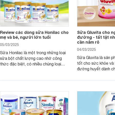
Review các dòng sữa Honilac cho
Sữa Gluvita cho n
mẹ và bé, người lớn tuổi
đường - tất tật n
cần nắm rõ
05/03/2025
04/03/2025
Sữa Honilac là một trong những loại
Sữa Gluvita là sản 
sữa bột chất lượng cao nhờ công
tốt cho sức khỏe và 
thức đặc biệt, có nhiều chủng loại
đường huyết dành ch
dùng được cho cả trẻ em, mẹ bầu và
đường với công thứ
người lớn tuổi. Vậy sản phẩm này có
nguyên liệu sạch. Vậ
công dụng như thế nào, cùng tìm hiểu
có tốt không, có nh
ngay trong bài viết sau.
thể gì, hãy cùng Web
hiểu ngay trong bài v