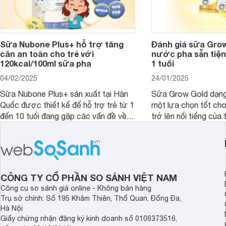
Sữa Nubone Plus+ hỗ trợ tăng
Đánh giá sữa Gro
cân an toàn cho trẻ với
nước pha sẵn tiện
120kcal/100ml sữa pha
1 tuổi
04/02/2025
24/01/2025
Sữa Nubone Plus+ sản xuất tại Hàn
Sữa Grow Gold dạng
Quốc được thiết kế để hỗ trợ trẻ từ 1
một lựa chọn tốt cho
đến 10 tuổi đang gặp các vấn đề về
trở lên nổi tiếng của
biếng ăn, chậm tăng cân hoặc suy
Abbott Hoa Kì được 
dinh dưỡng. Sản phẩm đến từ thương
Malaysia. Với thành
hiệu Lotte đứng số 1 Hàn Quốc, với
đầy đủ và hương vị d
mức giá thành ổn phù hợp với người
phẩm này không chỉ g
dùng Việt.
thể chất mà còn hỗ tr
CÔNG TY CỔ PHẦN SO SÁNH VIỆT NAM
giác.
Công cụ so sánh giá online - Không bán hàng
Trụ sở chính: Số 195 Khâm Thiên, Thổ Quan, Đống Đa,
Hà Nội
Giấy chứng nhận đăng ký kinh doanh số 0106373516,