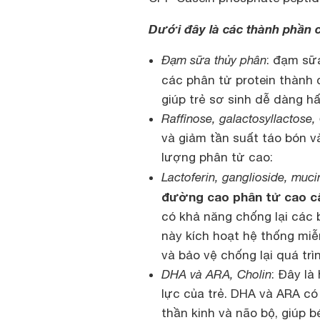
Dưới đây là các thành phần c
Đạm sữa thủy phân
: đạm sữ
các phân tử protein thành
giúp trẻ sơ sinh dễ dàng hấ
Raffinose, galactosyllactose
và giảm tần suất táo bón và
lượng phân tử cao:
Lactoferin, ganglioside, muci
đường cao phân tử cao c
có khả năng chống lại các
này kích hoạt hệ thống miễ
và bảo vệ chống lại quá trì
DHA và ARA, Cholin
: Đây là
lực của trẻ. DHA và ARA có 
thần kinh và não bộ, giúp b