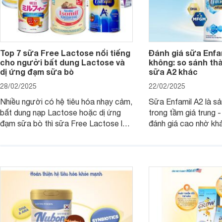
Top 7 sữa Free Lactose nổi tiếng
Đánh giá sữa Enfam
cho người bất dung Lactose và
không: so sánh th
dị ứng đạm sữa bò
sữa A2 khác
28/02/2025
22/02/2025
Nhiều người có hệ tiêu hóa nhạy cảm,
Sữa Enfamil A2 là s
bất dung nạp Lactose hoặc dị ứng
trong tầm giá trung 
đạm sữa bò thì sữa Free Lactose là
đánh giá cao nhờ khả
sản phẩm dinh dưỡng đáng để sử
hóa, phát triển trí n
dụng. Dưới đây là danh sách các loại
miễn dịch. Đây là lựa
sữa Free Lactose cho trẻ sơ sinh và
cho cha mẹ muốn đầu
người lớn, giúp giải quyết tình trạng rối
dưỡng toàn diện cho
loạn tiêu hóa, hấp thu dễ dàng hơn.