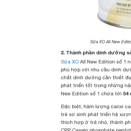
Sữa XO All New Edition
2. Thành phần dinh dưỡng sữ
Sữa XO
All New Edition số 1 
phù hợp với nhu cầu dinh dưỡ
chất dinh dưỡng cần thiết đ
phát triển tốt trong những n
54 
New Edition số 1 chứa tới
Đặc biệt, hàm lượng canxi c
trẻ sơ sinh phát triển hệ xư
thích hợp ở trẻ nhỏ, thành p
CPP Casein phosphate peptid