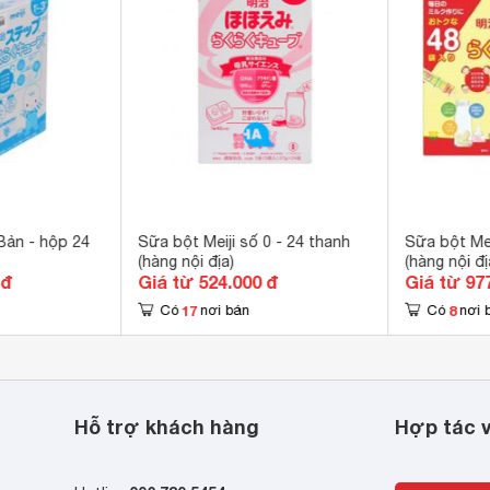
một hộp sữa to và nặng nữa.

ji 0 dạng thanh nhỏ gọn và được chia thành các túi nhỏ, tương ứ
 các bữa ăn của bé. 
 gồm 16 thanh. Mỗi thanh có 5 viên, mỗi viên pha tương đương 
l nước. 
 khô thoáng, tránh ánh sáng trực tiếp. 
Bản - hộp 24
Sữa bột Meiji số 0 - 24 thanh
Sữa bột Mei
(hàng nội địa)
(hàng nội đị
 đ
Giá từ 524.000 đ
Giá từ 97
17
8
Có
nơi bán
Có
nơi 
Hỗ trợ khách hàng
Hợp tác v