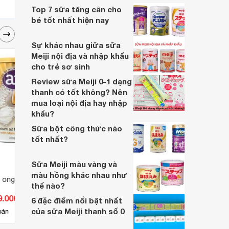
cùng điểm danh 8 loại sữa Meiji nội địa
Top 7 sữa tăng cân cho
Nhật nhập khẩu mới nhất 2024.
bé tốt nhất hiện nay
Sự khác nhau giữa sữa
Meiji nội địa và nhập khẩu
cho trẻ sơ sinh
Review sữa Meiji 0-1 dạng
thanh có tốt không? Nên
mua loại nội địa hay nhập
khẩu?
Sữa bột công thức nào
tốt nhất?
Sữa Meiji màu vàng và
màu hồng khác nhau như
 ong Manuka Úc
Sữa non Tổ Yến Goldilac Grow
Sữa b
thế nào?
hộp 392g
hộp 
9.000 đ
Giá từ 330.000 đ
Giá 
6 đặc điểm nổi bật nhất
của sữa Meiji thanh số 0
8
bán
Có
nơi bán
Có