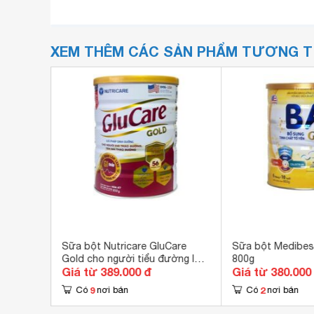
XEM THÊM CÁC SẢN PHẨM TƯƠNG 
DHA+
Sữa bột Nutricare GluCare
Sữa bột Medibes
(dành
Gold cho người tiểu đường lon
800g
Giá từ 389.000 đ
Giá từ 380.000
850g
9
2
Có
nơi bán
Có
nơi bán