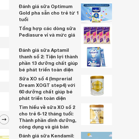
Kidsmix còn nhiều sản phẩm phô mai sữa
Đánh giá sữa Optimum
chua, sữa chua trái cây, sữa công thức
Gold pha sẵn cho trẻ từ 1
Kidsmix phục vụ nhu cầu đa dạng của trẻ.
tuổi
Tổng hợp các dòng sữa
Pediasure vỉ và mức giá
Đánh giá sữa Aptamil
thanh số 2: Tiện lợi thành
phần 13 dưỡng chất giúp
bé phát triển toàn diện
Sữa XO số 4 (Imprerial
Dream XOGT step4) với
60 dưỡng chất giúp bé
phát triển toàn diện
o 
Tìm hiểu về sữa XO số 2
cho trẻ 6-12 tháng tuổi:
 
Thành phần dinh dưỡng,
công dụng và giá bán
ặc 
Đánh giá sữa Kendamil:
eo 