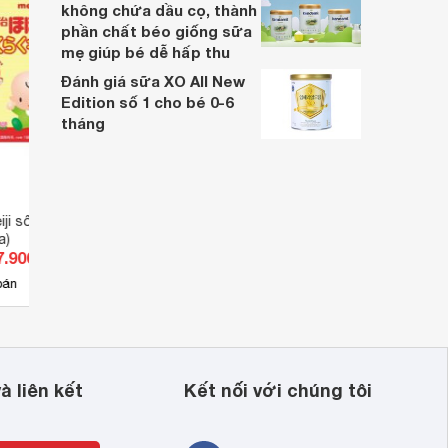
không chứa dầu cọ, thành
phần chất béo giống sữa
ng 
mẹ giúp bé dễ hấp thu
Đánh giá sữa XO All New
Edition số 1 cho bé 0-6
tháng
ji số 0 - 48 thanh
Sữa Snowbaby số 0 dạng
Sữa 
a)
thanh Nội địa Nhật Bản - 130 g
thanh
7.900 đ
Giá từ 0 đ
Giá 
(0-9 tháng tuổi)
bán
Chưa có nơi bán
Ch
à liên kết
Kết nối với chúng tôi