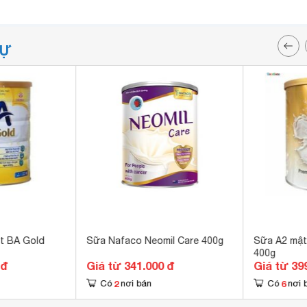
TỰ
t BA Gold
Sữa Nafaco Neomil Care 400g
Sữa A2 mật
400g
 đ
Giá từ 341.000 đ
Giá từ 39
2
6
Có
nơi bán
Có
nơi 