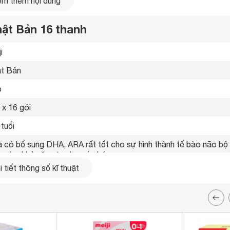
m thêm nội dung
hật Bản 16 thanh
i 
t Bản 
 
 x 16 gói 
tuổi 
hính hãng
: nếu hàng xách tay là hàng nội địa được sản xuất
 số 0 dạng thanh nhập khẩu chính hãng là hàng do các công ty
 có bổ sung DHA, ARA rất tốt cho sự hình thành tế bào não bộ 
ản xuất riêng cho Việt Nam một loại sữa Meiji số 0 dạng thanh
g như khả năng tư duy của bé.

hập khẩu luôn có lợi thế về giá thành mềm hơn một chút so với
g cấp các loại khoáng chất và vitamin như Vitamin A, 
 tiết thông số kĩ thuật
 xứ do có tem chống giả của Bộ Công An cấp đồng thời có dán
1,B12,kẽm, sắt, canxi, magie…theo một tỷ lệ cân bằng, đảm bả
h pha bằng tiếng Việt lên bao bì giúp tiện lợi hơn trong quá
hát triển toàn diện của bé

g cường các chất như Omega 3, Omega 6, Taurine, Choline giúp
thể bé khỏe mạnh

ji 0 dạng thanh rất tiện ích cho mẹ khi muốn cho bé đi chơi xa ho
chơi trong khoảng thời gian ngắn. Các mẹ không cần phải đem th