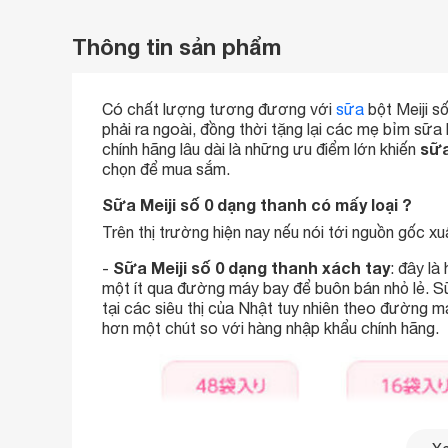
Thông tin sản phẩm
Có chất lượng tương đương với
sữa
bột Meiji số
phải ra ngoài, đồng thời tặng lại các mẹ bỉm sữa
sữa
chính hãng lâu dài là những ưu điểm lớn khiến
chọn để mua sắm.
Sữa Meiji số 0 dạng thanh có mấy loại ?
Trên thị trường hiện nay nếu nói tới nguồn gốc x
Sữa Meiji số 0 dạng thanh xách tay
-
: đây l
một ít qua đường máy bay để buôn bán nhỏ lẻ. S
tại các siêu thị của Nhật tuy nhiên theo đường m
hơn một chút so với hàng nhập khẩu chính hãng.