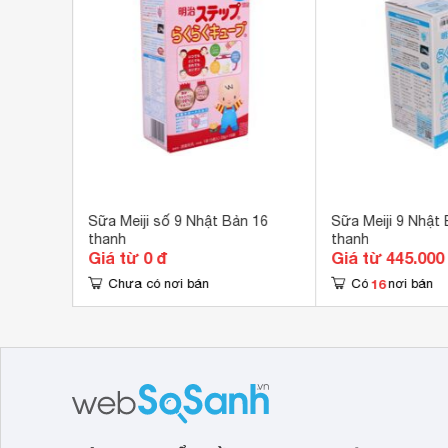
cả 
Mei
với
Hộp
Hướng dẫn sử dụng
40m
Hướng dẫn bảo quản
Nơi
ộp 800g
Sữa Meiji số 9 Nhật Bản 16
Sữa Meiji 9 Nhật 
uổi)
thanh
thanh
Giá từ 0 đ
Giá từ 445.000
16
Chưa có nơi bán
Có
nơi bán