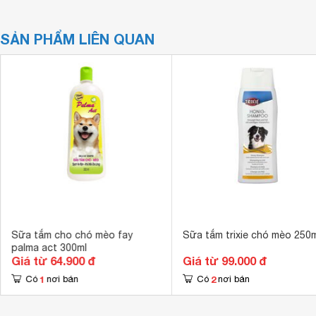
SẢN PHẨM LIÊN QUAN
Sữa tắm cho chó mèo fay
Sữa tắm trixie chó mèo 250m
palma act 300ml
Giá từ 64.900 đ
Giá từ 99.000 đ
1
2
Có
nơi bán
Có
nơi bán