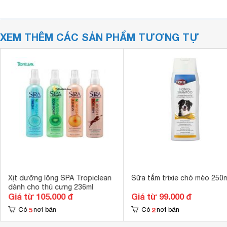
XEM THÊM CÁC SẢN PHẨM TƯƠNG TỰ
Xịt dưỡng lông SPA Tropiclean
Sữa tắm trixie chó mèo 250m
dành cho thú cưng 236ml
Giá từ 105.000 đ
Giá từ 99.000 đ
5
2
Có
nơi bán
Có
nơi bán