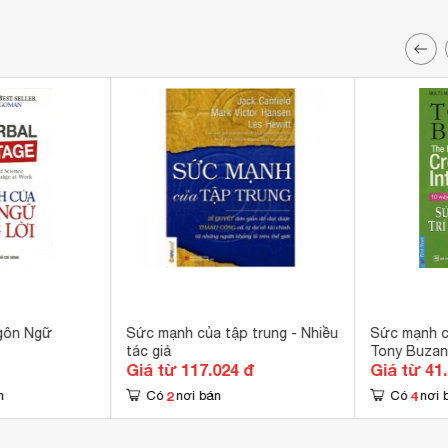
gôn Ngữ
Sức mạnh của tập trung - Nhiều
Sức mạnh củ
tác giả
Tony Buza
Giá từ 117.024 đ
Giá từ 41
2
4
n
Có
nơi bán
Có
nơi 