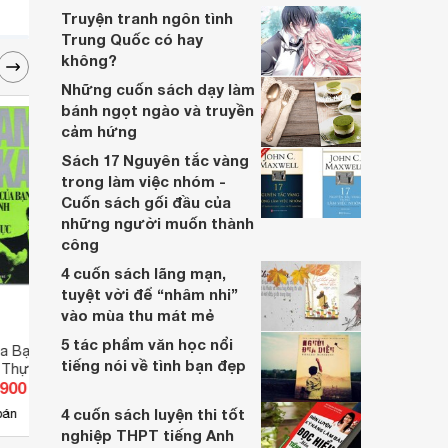
Truyện tranh ngôn tình
Trung Quốc có hay
không?
Những cuốn sách dạy làm
bánh ngọt ngào và truyền
cảm hứng
Sách 17 Nguyên tắc vàng
trong làm việc nhóm -
Cuốn sách gối đầu của
những người muốn thành
công
4 cuốn sách lãng mạn,
tuyệt vời để “nhâm nhi”
vào mùa thu mát mẻ
5 tác phẩm văn học nổi
 Bạn Nhất Định
Đột Phá Khơi Nguồn Cảm Hứng
100 C
tiếng nói về tình bạn đẹp
 Thực
Để Sống Can Đảm
.900 đ
Giá từ 68.640 đ
Giá 
4 cuốn sách luyện thi tốt
3
bán
Có
nơi bán
Có
nghiệp THPT tiếng Anh