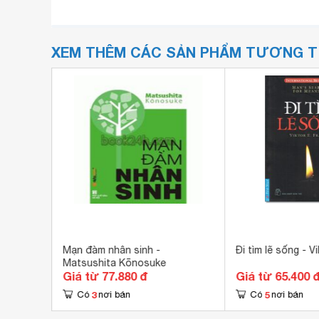
XEM THÊM CÁC SẢN PHẨM TƯƠNG 
Canfield
Mạn đàm nhân sinh -
Đi tìm lẽ sống - Vi
Matsushita Kōnosuke
Giá từ 77.880 đ
Giá từ 65.400 
3
5
Có
nơi bán
Có
nơi bán