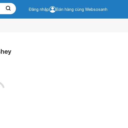
Đăng nhập
Bán hàng cùng Websosanh
shey