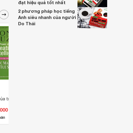
đạt hiệu quả tốt nhất
2 phương pháp học tiếng
Anh siêu nhanh của người
Do Thái
a trí tuệ sáng tạo -
Lời muốn nói: Mẹ, người bạn
Sức 
n
của con - Ba, sức mạnh của
(Khoa
.000 đ
Giá từ 0 đ
Giá 
con
Biết 
bán
Chưa có nơi bán
Ch