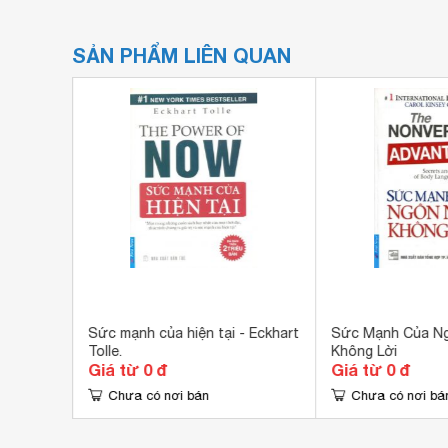
SẢN PHẨM LIÊN QUAN
aude M.
Sức mạnh của hiện tại - Eckhart
Sức Mạnh Của N
Tolle.
Không Lời
Giá từ 0 đ
Giá từ 0 đ
Chưa có nơi bán
Chưa có nơi bá