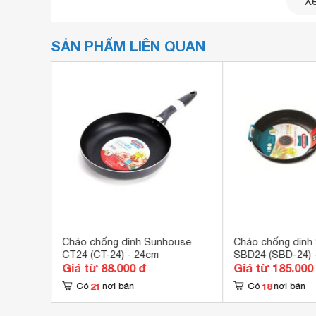
Xe
SẢN PHẨM LIÊN QUAN
Đường kính 24 cm, tiện chiên xào thịt, cá,...chiên
i TJE-24
Chảo chống dính Sunhouse
Chảo chống dính
CT24 (CT-24) - 24cm
SBD24 (SBD-24) 
Giá từ 88.000 đ
Giá từ 185.000
21
18
Có
nơi bán
Có
nơi bán