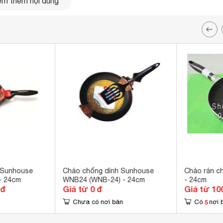
m thêm nội dung
 được 3 – 4 đùi gà cùng lúc
 Sunhouse
Chảo chống dính Sunhouse
Chảo rán c
- 24cm
WNB24 (WNB-24) - 24cm
- 24cm
 đ
Giá từ 0 đ
Giá từ 10
5
Chưa có nơi bán
Có
nơi 