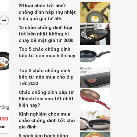
thể chọn 1 chiếc nồi phù hợp với gian bếp
20 loại chảo tốt nhất
nhà mình ngay sau đây nhé.
chống dính hấp thụ nhiệt
hiệu quả giá từ 59k
15 chảo chống dính loại
tốt bền nhất không bị
cháy bề mặt giá từ 300k
Top 5 chảo chống dính
bếp từ nên mua hiện nay
Top 3 chảo chống dính
bếp từ nên mua cho dịp
Tết 2023
Chảo chống dính bếp từ
Elmich loại nào tốt nhất
hiện nay?
hống dính Sunhouse
Chảo chống dính Sunhouse
Chảo 
CT24 (CT-24) - 24cm
CT16 
Kinh nghiệm chọn mua
.000 đ
Giá từ 88.000 đ
Giá 
chảo chống dính tốt cho
gia đình
21
bán
Có
nơi bán
Có
5 cách làm bánh bằng