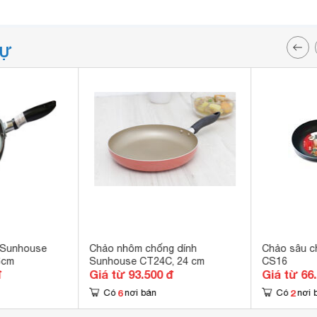
TỰ
 Sunhouse
Chảo nhôm chống dính
Chảo sâu c
6cm
Sunhouse CT24C, 24 cm
CS16
đ
Giá từ 93.500 đ
Giá từ 66
6
2
Có
nơi bán
Có
nơi 