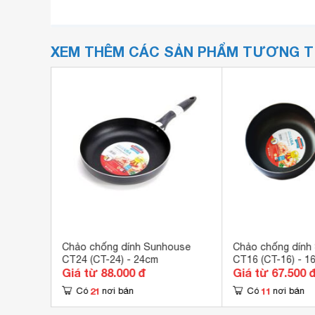
XEM THÊM CÁC SẢN PHẨM TƯƠNG 
Sunhouse
Chảo chống dính Sunhouse
Chảo chống dính
CT24 (CT-24) - 24cm
CT16 (CT-16) - 1
Giá từ 88.000 đ
Giá từ 67.500 
21
11
Có
nơi bán
Có
nơi bán