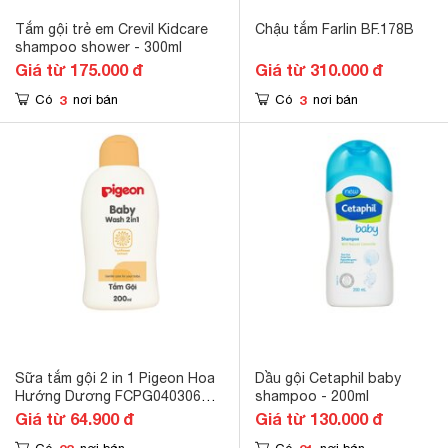
Tắm gội trẻ em Crevil Kidcare
Chậu tắm Farlin BF.178B
shampoo shower - 300ml
Giá từ 175.000 đ
Giá từ 310.000 đ
3
3
Có
nơi bán
Có
nơi bán
Sữa tắm gội 2 in 1 Pigeon Hoa
Dầu gội Cetaphil baby
Hướng Dương FCPG040306
shampoo - 200ml
200ml
Giá từ 64.900 đ
Giá từ 130.000 đ