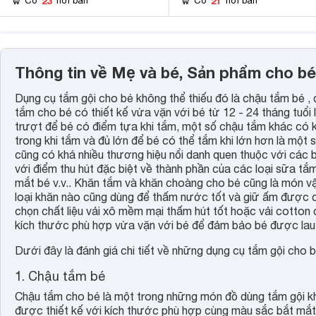
23
21
Có
nơi bán
Có
nơi bán
Thông tin về Mẹ và bé, Sản phẩm cho bé
Dụng cụ tắm gội cho bé không thể thiếu đó là chậu tắm bé , 
tắm cho bé có thiết kế vừa vặn với bé từ 12 - 24 tháng tuổi l
trượt để bé có điểm tựa khi tắm, một số chậu tắm khác có k
trong khi tắm và đủ lớn để bé có thể tắm khi lớn hơn là một
cũng có khá nhiều thương hiệu nổi danh quen thuộc với các
với điểm thu hút đặc biệt về thành phần của các loại sữa tắm
mắt bé v.v.. Khăn tắm và khăn choàng cho bé cũng là món vậ
loại khăn nào cũng dùng để thấm nước tốt và giữ ấm được 
chọn chất liệu vải xô mềm mại thấm hút tốt hoặc vải cotton 
kích thước phù hợp vừa vặn với bé để đảm bảo bé được lau 
Dưới đây là đánh giá chi tiết về những dụng cụ tắm gội cho b
1. Chậu tắm bé
Chậu tắm cho bé là một trong những món đồ dùng tắm gội khô
được thiết kế với kích thước phù hợp cùng màu sắc bắt mắt