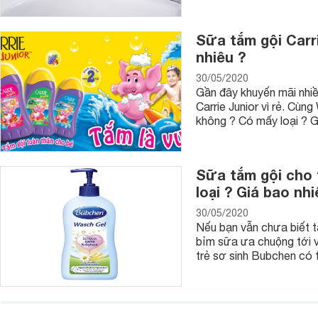
Sữa tắm gội Carri
nhiêu ?
30/05/2020
Gần đây khuyến mãi nhiề
Carrie Junior vì rẻ. Cùn
không ? Có mấy loại ? G
Sữa tắm gội cho 
4. Nhiệt kế đo nhiệt độ nước tắm cho bé
loại ? Giá bao nhi
Đối với những mẹ bỉm sữa chưa có kinh nghiệm thì việc ph
điều đơn giản. Da của bé do còn khá non nớt nên nếu bạn cảm
30/05/2020
nếu để quá lạnh cũng sẽ khiến bé bị cảm lạnh, vì vậy mà việ
Nếu bạn vẫn chưa biết t
nên đơn giản hơn là việc cần thiết. Hiện nhiệt kế đo nhiệt đ
bỉm sữa ưa chuộng tới 
thương hiệu uy tín chất lượng tốt, với mức giá hợp lý nên 
trẻ sơ sinh Bubchen có 
5. Đồ chơi nhà tắm cho bé
Đồ chơi nhà tắm cũng là dụng cụ nhà tắm khá hữu ích mỗi khi
thoải mái hơn khi tắm, bé vừa tắm vừa chơi nên có thể học h