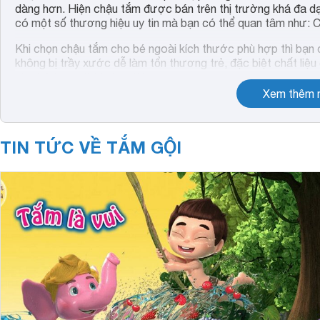
dàng hơn. Hiện chậu tắm được bán trên thị trường khá đa dạ
có một số thương hiệu uy tin mà bạn có thể quan tâm như: C
Khi chọn chậu tắm cho bé ngoài kích thước phù hợp thì bạn 
không bị trầy xước dễ làm tổn thương trẻ, đặc biệt chất li
cho bé trong thời gian dài.
Xem thêm n
TIN TỨC VỀ TẮM GỘI