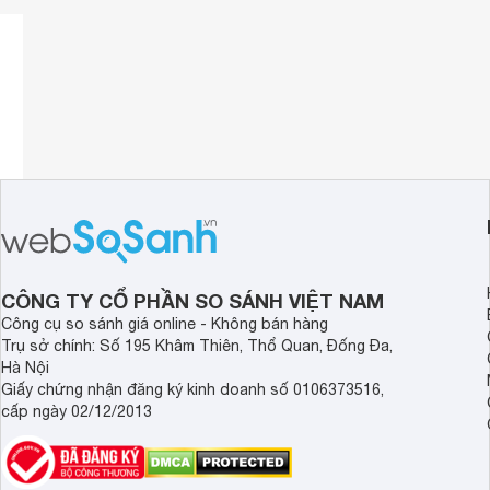
Lưu ý:
Quý khách vui lòng tải ứng dụng Bosch BeConnected để xá
cũng như tra cứu thông số kỹ thuật, thời gian bảo hành, tì
thời gian thực.
Hình ảnh sản phẩm chỉ có tính chất minh họa, chi tiết sản 
tế.
Xem toàn bộ nội dung
CÔNG TY CỔ PHẦN SO SÁNH VIỆT NAM
Công cụ so sánh giá online - Không bán hàng
Trụ sở chính: Số 195 Khâm Thiên, Thổ Quan, Đống Đa,
Hà Nội
Giấy chứng nhận đăng ký kinh doanh số 0106373516,
cấp ngày 02/12/2013