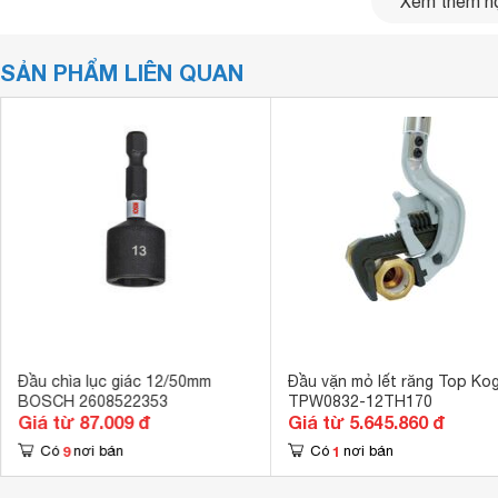
Xem thêm nộ
SẢN PHẨM LIÊN QUAN
Đầu chìa lục giác 12/50mm
Đầu vặn mỏ lết răng Top Ko
1617000132 giúp khóa đầu mũi khoan chủ động, thay mũi ha
BOSCH 2608522353
TPW0832-12TH170
trợ.
Giá từ 87.009 đ
Giá từ 5.645.860 đ
9
1
Có
nơi bán
Có
nơi bán
Khớp nối SDS Plus Bosch được làm từ chất liệu cao cấp, c
lực tác động mạnh.