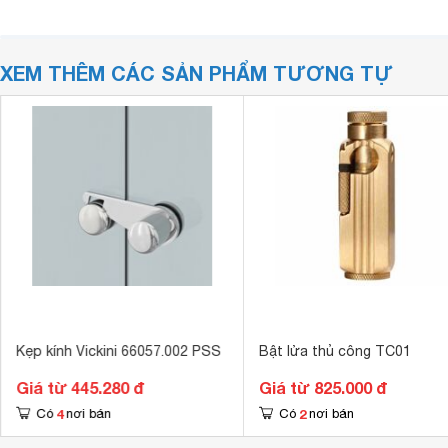
XEM THÊM CÁC SẢN PHẨM TƯƠNG TỰ
Kẹp kính Vickini 66057.002 PSS
Bật lửa thủ công TC01
Giá từ 445.280 đ
Giá từ 825.000 đ
4
2
Có
nơi bán
Có
nơi bán