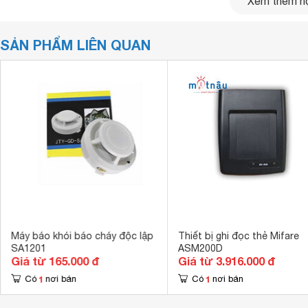
Xem thêm nộ
SẢN PHẨM LIÊN QUAN
Máy báo khói báo cháy độc lập
Thiết bị ghi đọc thẻ Mifare
SA1201
ASM200D
Giá từ 165.000 đ
Giá từ 3.916.000 đ
1
1
Có
nơi bán
Có
nơi bán