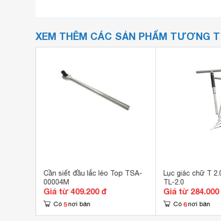
XEM THÊM CÁC SẢN PHẨM TƯƠNG 
kita
Cần siết đầu lắc léo Top TSA-
Lục giác chữ T 2
00004M
TL-2.0
Giá từ 409.200 đ
Giá từ 284.000
5
6
Có
nơi bán
Có
nơi bán