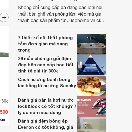
Không chỉ cung cấp đa dạng các loại nội
thất, bàn ghế văn phòng làm việc mà giá
thành các sản phẩm từ Jucohome.vn cũng
luôn tốt nhất cho người sử dụng.
7 thiết kế nội thất phòng
tắm đơn giản mà sang
trọng
26 mẫu chăn ga gối đệm
đẹp bền cao cấp họa tiết
tinh tế giá từ 300k
Cách nướng bánh bông
lan bằng lò nướng Sanaky
Đánh giá bàn là hơi nước
 60cm Total
Thước thủy Total TMT24016,
Thước
lock&lock có tốt không? 7
400mm
TMT2
.500 đ
Giá từ 65.340 đ
Giá 
lý do nên mua dùng
10
bán
Có
nơi bán
Có
Đánh giá đệm bông ép
Everon có tốt không, giá