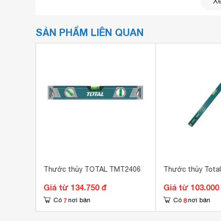
Xe
SẢN PHẨM LIÊN QUAN
Thước thủy 180cm Total TMT21806 đến từ thương
Nam không lâu nhưng thương hiệu Total đã nhan
Với những tính năng ưu việt làm nên thương hiệu 
l
Thước thủy TOTAL TMT2406
Thước thủy Tota
đã và đang từng bước chinh phục được hàng ng
Giá từ 134.750 đ
Giá từ 103.000
7
8
Có
nơi bán
Có
nơi bán