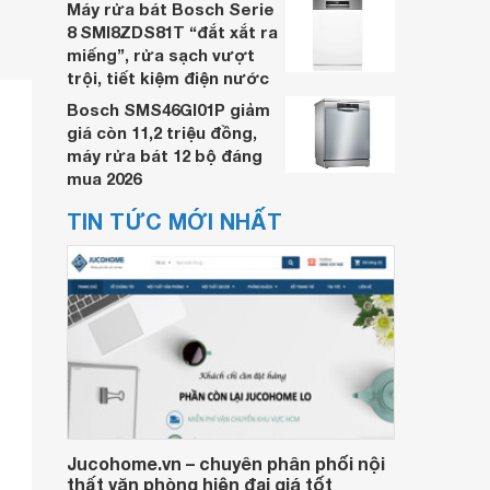
Máy rửa bát Bosch Serie
8 SMI8ZDS81T “đắt xắt ra
miếng”, rửa sạch vượt
trội, tiết kiệm điện nước
Bosch SMS46GI01P giảm
giá còn 11,2 triệu đồng,
máy rửa bát 12 bộ đáng
mua 2026
TIN TỨC MỚI NHẤT
Jucohome.vn – chuyên phân phối nội
thất văn phòng hiện đại giá tốt