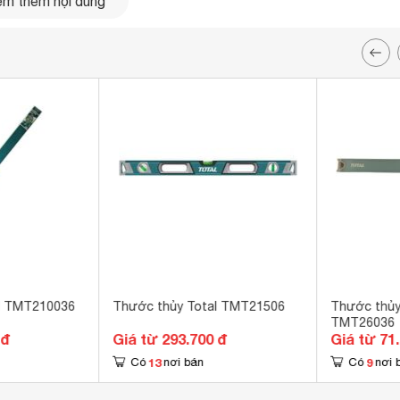
m thêm nội dung
 hiệu Total của Đức. Tuy mới gia nhập vào thị trường Việt
h chóng có chỗ đứng khá vững trong ngành dụng cụ cầm tay.
như: giá thành hợp lý, độ bền cao, chất lượng vượt trội,… Total
l TMT210036
Thước thủy Total TMT21506
Thước thủy
àn khách hàng khắp trên khắp cả nước.
TMT26036
 đ
Giá từ 293.700 đ
Giá từ 71
13
9
Có
nơi bán
Có
nơi 