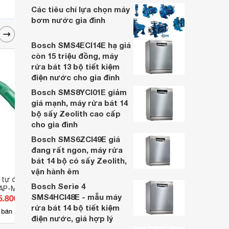
Các tiêu chí lựa chọn máy
bơm nước gia đình
Bosch SMS4ECI14E hạ giá
còn 15 triệu đồng, máy
rửa bát 13 bộ tiết kiệm
điện nước cho gia đình
Bosch SMS8YCI01E giảm
giá mạnh, máy rửa bát 14
bộ sấy Zeolith cao cấp
cho gia đình
Bosch SMS6ZCI49E giá
đang rất ngon, máy rửa
bát 14 bộ có sấy Zeolith,
vận hành êm
u tự động đầu hợp
Thước thuỷ Stanley
Bộ 12
Bosch Serie 4
 AP-M
STHT42076-8
TACS
SMS4HCI48E - mẫu máy
5.800 đ
Giá từ 381.700 đ
Giá 
rửa bát 14 bộ tiết kiệm
20
 bán
Có
nơi bán
Có
điện nước, giá hợp lý