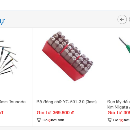
TỰ
.0mm Tsunoda
Bộ đóng chữ YC-601-3.0 (3mm)
Đục lấy dấ
kim Niigata
 đ
Giá từ 369.600 đ
Giá từ 30
6
10
Có
nơi bán
Có
nơi