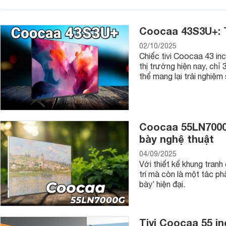
thương hiệu tivi Coocaa có các công nghệ hình ảnh đặc trư
Công nghệ chống mỏi, đau mắt (Flicker-free): tivi Coocaa có
Coocaa 43S3U+: Ti
giúp giảm hiện tượng nhấp nháy của màn hình, từ đó khiến mắ
02/10/2025
Chiếc tivi Coocaa 43 in
thị trường hiện nay, chỉ 
thể mang lại trải nghiệ
Coocaa 55LN7000
bày nghệ thuật
04/09/2025
Với thiết kế khung tranh
trí mà còn là một tác p
bày’ hiện đại.
Tivi Coocaa 55 i