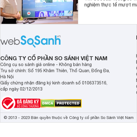
nghiệm thực tế mượt mà
4. Thời gian bảo hành tivi Coocaa chính hãng
CÔNG TY CỔ PHẦN SO SÁNH VIỆT NAM
Công cụ so sánh giá online - Không bán hàng
Tất cả các dòng tivi Coocaa phân phối chính hãng tại thị t
Trụ sở chính: Số 195 Khâm Thiên, Thổ Quan, Đống Đa,
Thời gian sẽ tính từ ngày kích hoạt bảo hành tivi Coocaa.
Hà Nội
4.1 Cách kích hoạt bảo hành tivi Coocaa
Giấy chứng nhận đăng ký kinh doanh số 0106373516,
cấp ngày 02/12/2013
Để kích hoạt bảo hành tivi Coocaa, người sử dụng có thể dù
S
- Cách 1: Kích hoạt thông qua tin nhắn SMS bằng cú pháp
hàng
gửi 8083.
© 2013 - 2023 Bản quyền thuộc về Công ty cổ phần So Sánh Việt Nam
1800 1180
- Cách 2: Gọi điện tới tổng đài
để nhờ nhân viên t
- Cách 3: Truy cập website http://www.skyworthvn.vn/dang-
bảo hành tivi Coocaa trực tuyến.