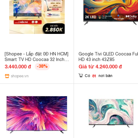
[Shopee - Lắp đặt 0Đ HN HCM]
Google Tivi QLED Coocaa Ful
Smart TV HD Coocaa 32 Inch
HD 43 inch 43Z85
Wifi - Model 32S3U+
3.440.000 đ
-38%
Giá từ 4.240.000 đ
81
Có
nơi bán
shopee.vn