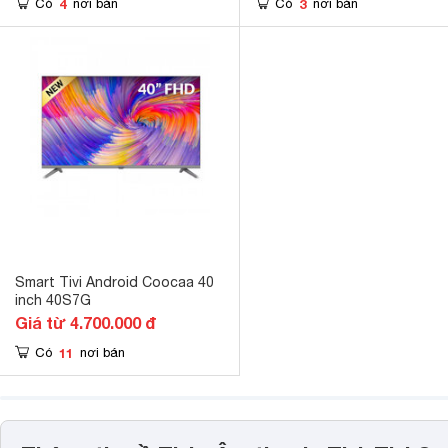
4
3
Có
nơi bán
Có
nơi bán
Smart Tivi Android Coocaa 40
inch 40S7G
Giá từ 4.700.000 đ
11
Có
nơi bán