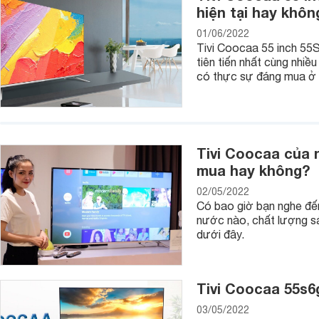
hiện tại hay khôn
01/06/2022
Tivi Coocaa 55 inch 55S
tiên tiến nhất cùng nhiề
có thực sự đáng mua ở t
- Công nghệ âm thanh tivi Coocaa
Tivi Coocaa của 
Thông thường, tivi Coocaa chỉ bao gồm 2 loa ngoài với công
mua hay không?
dòng tivi Coocaa cung được áp dụng cá công nghệ âm thanh
02/05/2022
Có bao giờ bạn nghe đế
- Tính năng thông minh trên tivi Coocaa
nước nào, chất lượng s
Như đã đề cập trên đây thì hiện tivi thông minh Coocaa hiện
dưới đây.
(của Google) và Coolita TV (do Coocaa tự phát triển).
Bên cạnh các ứng dụng và tính năng phổ biến thì các dòng
s
năng cho phép kết nối tivi với các thiết bị thông minh trong 
Tivi Coocaa 55s6g
thiết bị thông minh trong gia đình từ
remote tivi Coocaa
.
03/05/2022