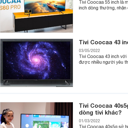
- Remote tivi kháng khuẩn
Tivi Coocaa 55 inch là 
inch dòng thường, nhận 
Thương hiệu Coocaa cho biết remote điều khiển từ xa của m
khá độc đáo và hữu ích đặc biệt với các gia đình có trẻ nhỏ,
Tivi Coocaa 43 i
03/05/2022
Tivi Coocaa 43 inch với 
được nhiều người yêu th
Tivi Coocaa 40s5
dòng tivi khác?
01/03/2022
Tivi Coocaa 40s5g sở hữu