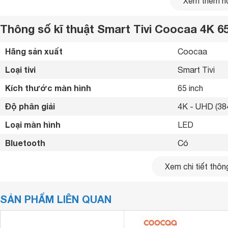
Xem thêm nộ
Thông số kĩ thuật Smart Tivi Coocaa 4K 6
Hãng sản xuất
Coocaa 
Loại tivi
Smart Tivi 
Kích thước màn hình
65 inch
Độ phân giải
4K - UHD (384
Loại màn hình
LED 
Bluetooth
Có 
Kết nối internet
Android Tivi Coocaa 65 inch
65S6G
Pro Max
Cổng LAN, Wif
Xem chi tiết thông
Thiết kế màn hình lớn cho trải nghiệm ấn tượng
Cổng HDMI
3 cổng 
Coocaa 65 inch 65S6G Pro Max sở hữu vẻ ngoài sang trọng
SẢN PHẨM LIÊN QUAN
USB
2 cổng 
lớn 65 inch. Thiết kế 3 cạnh viền siêu mỏng giúp hoàn thiện
nhấn ấn tượng trong mọi không gian bày trí.
Cổng AV
Cổng Compos