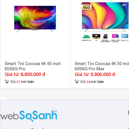
Kết nối không dây với điện thoại, máy
Có 
tính bảng
Điều khiển bằng giọng nói
Có 
Điều khiển tivi bằng điện thoại
Có 
AI Tương thíc
ảnh nhân vật 
Tính năng khác
từ thiết bị củ
casting Chro
Smart Tivi Coocaa 4K 65 inch
Smart Tivi Coocaa 4K 50 inc
Công nghệ hình ảnh
HDR 10, 4K 
65S6G Pro
50S6G Pro Max
Giá từ 8.800.000 đ
Giá từ 5.900.000 đ
Công nghệ âm thanh
Certified Goo
17
14
Có
nơi bán
Có
nơi bán