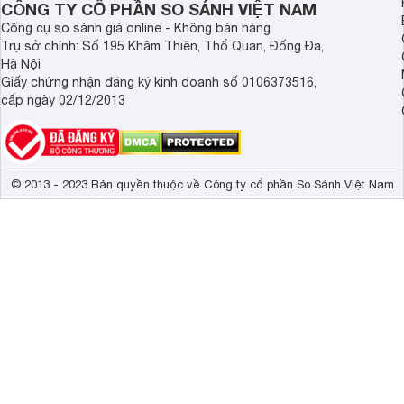
CÔNG TY CỔ PHẦN SO SÁNH VIỆT NAM
Công cụ so sánh giá online - Không bán hàng
Trụ sở chính: Số 195 Khâm Thiên, Thổ Quan, Đống Đa,
Hà Nội
Giấy chứng nhận đăng ký kinh doanh số 0106373516,
cấp ngày 02/12/2013
© 2013 - 2023 Bản quyền thuộc về Công ty cổ phần So Sánh Việt Nam
Tivi Coocaa
65 inch 65S6G Pro Max khi treo tường
Tivi kết hợp cùng đôi chân đế chữ V úp ngược thuôn mảnh v
treo tường hay đặt kệ, tivi 65 inch 65S6G Pro Max vẫn giữ